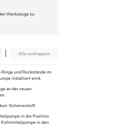
nden Werkzeuge zu
|
Alle einklappen
O-Ringe und Rückstände im
mpe installiert wird.
nge an der neuen
en.
ikon-Schmierstoff.
telpumpe in die Position
e Kühlmittelpumpe in den