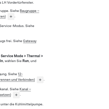
s LH Vordertürfenster.
ruppe. Siehe
Baugruppe –
zen)
.
 Service-Modus. Siehe
gs frei. Siehe
Gateway
n
Service Mode
>
Thermal
>
in
, wählen Sie
Run
, und
.
gung. Siehe
12-
rennen und Verbinden)
.
gkanal. Siehe
Kanal –
setzen)
.
l unter die Kühlmittelpumpe.