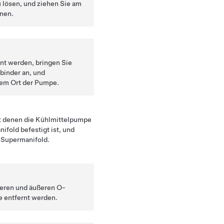
 lösen, und ziehen Sie am
nnen.
t werden, bringen Sie
binder an, und
dem Ort der Pumpe.
it denen die Kühlmittelpumpe
ifold befestigt ist, und
 Supermanifold.
nneren und äußeren O-
e entfernt werden.