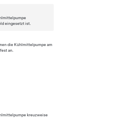
Kühlmittelpumpe
ld eingesetzt ist.
enen die Kühlmittelpumpe am
fest an.
ühlmittelpumpe kreuzweise