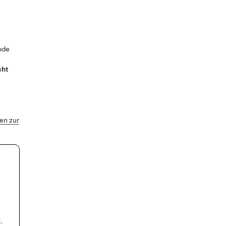
ode
cht
n zur
.