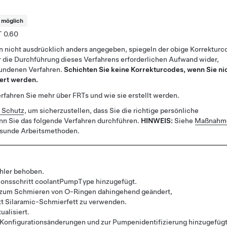
t möglich
0.60
n nicht ausdrücklich anders angegeben, spiegeln der obige Korrekturc
 die Durchführung dieses Verfahrens erforderlichen Aufwand wider,
bundenen Verfahren.
Schichten Sie keine Korrekturcodes, wenn Sie ni
ert werden.
rfahren Sie mehr über FRTs und wie sie erstellt werden.
r Schutz
, um sicherzustellen, dass Sie die richtige persönliche
nn Sie das folgende Verfahren durchführen.
HINWEIS:
Siehe
Maßnahme
esunde Arbeitsmethoden.
hler behoben.
ionsschritt coolantPumpType hinzugefügt.
zum Schmieren von O-Ringen dahingehend geändert,
tt Silaramic-Schmierfett zu verwenden.
ualisiert.
r Konfigurationsänderungen und zur Pumpenidentifizierung hinzugefügt