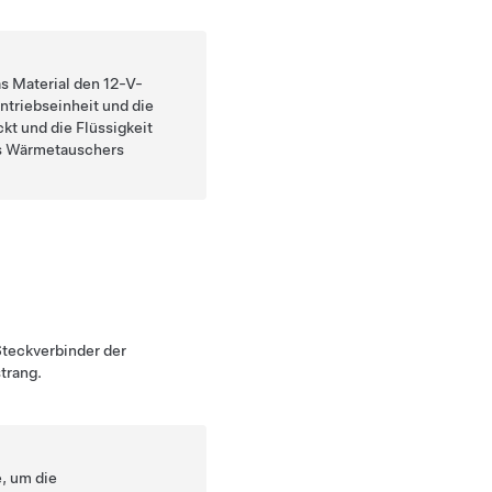
as Material den 12-V-
ntriebseinheit und die
t und die Flüssigkeit
es Wärmetauschers
teckverbinder der
trang.
e, um die