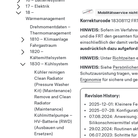
16 – Batteriesystem
17 – Elektrik
18 –
Mobilitätsservice nich
Wärmemanagement
Korrekturcode
18308112
Drehmomentdaten –
HINWEIS:
Sofern im Verfahre
Thermomanagement
und die FRT den gesamten für
1810 – Klimaanlage
einschließlich der damit ver
Fahrgastraum
ausdrücklich dazu aufgeford
1820 –
Kältemittelsystem
HINWEIS:
Unter
Richtzeiten
e
1830 – Kühlsystem
HINWEIS:
Siehe
Persönliche
Kühler reinigen
Schutzausrüstung tragen, we
Clean Radiator
Ergonomie
für sichere und g
(Pressure Washer
Kit) (Maintenance)
Remove and Clean
Radiator
2025-12-01:
Kleinere Fe
(Maintenance)
2025-07-28:
Konfigurat
Kühlmittelpumpe –
07.08.2024:
Anweisung 
HV-Batterie (RWD)
Silikonschmiermittel sta
(Ausbauen und
29.02.2024:
Routinen akt
Ersetzen)
06.07.2023:
Schritte fü