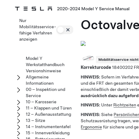
2020-2024 Model Y Service Manual
Octovalve
Nur
Mobilitätsservice-
fähige Verfahren
anzeigen
Model Y
Mobilitätsservice nich
Werkstatthandbuch
Korrekturcode
18400202
Versionshinweise
HINWEIS:
Sofern im Verfahre
Allgemeine
und die FRT den gesamten für
Informationen
einschließlich der damit ver
00 – Inspektion und
ausdrücklich dazu aufgeford
Service
10 – Karosserie
HINWEIS:
Unter
Richtzeiten
e
11 – Klappen und Türen
12 – Außenausstattung
HINWEIS:
Siehe
Persönliche
13 – Sitze
Schutzausrüstung tragen, we
14 – Instrumententafel
Ergonomie
für sichere und g
15 – Innenverkleidung