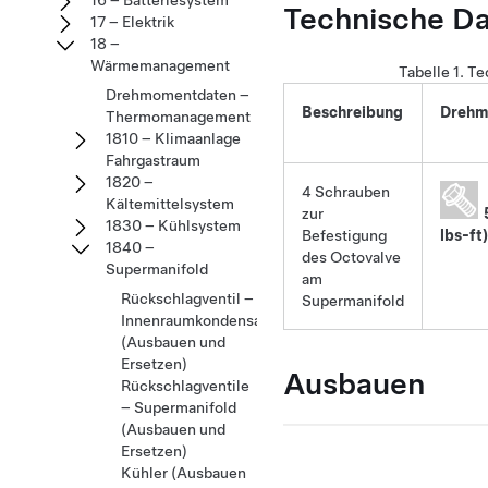
16 – Batteriesystem
Technische D
17 – Elektrik
18 –
Wärmemanagement
Tabelle 1.
Te
Drehmomentdaten –
Beschreibung
Drehm
Thermomanagement
1810 – Klimaanlage
Fahrgastraum
1820 –
4 Schrauben
Kältemittelsystem
zur
1830 – Kühlsystem
Befestigung
lbs-ft)
1840 –
des Octovalve
Supermanifold
am
Rückschlagventil –
Supermanifold
Innenraumkondensator
(Ausbauen und
Ersetzen)
Ausbauen
Rückschlagventile
– Supermanifold
(Ausbauen und
Ersetzen)
Kühler (Ausbauen