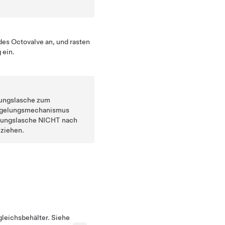
des Octovalve an, und rasten
 ein.
lungslasche zum
iegelungsmechanismus
elungslasche NICHT nach
 ziehen.
leichsbehälter. Siehe