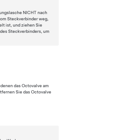
elungslasche NICHT nach
 vom Steckverbinder weg,
lt ist, und ziehen Sie
des Steckverbinders, um
t denen das Octovalve am
ntfernen Sie das Octovalve