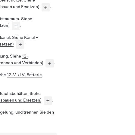
ubenschürze. Siehe
bauen und Ersetzen)
.
ntstauraum. Siehe
tzen)
.
gkanal. Siehe
Kanal –
setzen)
.
gung. Siehe
12-
rennen und Verbinden)
.
iehe
12-V-/LV-Batterie
leichsbehälter. Siehe
usbauen und Ersetzen)
.
egelung, und trennen Sie den