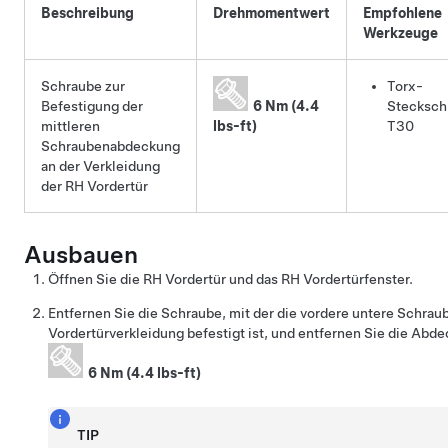
Beschreibung
Drehmomentwert
Empfohlene
Werkzeuge
Schraube zur
Torx-
Befestigung der
6 Nm (4.4
Stecksch
mittleren
lbs-ft)
T30
Schraubenabdeckung
an der Verkleidung
der RH Vordertür
Ausbauen
Öffnen Sie die RH Vordertür und das RH Vordertürfenster.
Entfernen Sie die Schraube, mit der die vordere untere Schra
Vordertürverkleidung befestigt ist, und entfernen Sie die Abd
6 Nm (4.4 lbs-ft)
TIP