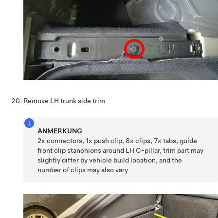
Remove LH trunk side trim
ANMERKUNG
2x connectors, 1x push clip, 8x clips, 7x tabs, guide
front clip stanchions around LH C-pillar, trim part may
slightly differ by vehicle build location, and the
number of clips may also vary