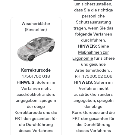
um sicherzustellen,
dass Sie die richtige
persönliche
Schutzausrüstung
Wischerblätter
tragen, wenn Sie das
(Einstellen)
folgende Verfahren
durchführen.
HINWEIS:
Siehe
Maßnahmen zur
Ergonomie
für sichere
und gesunde
Korrekturcode
Arbeitsmethoden.
,
17501700
0.18
RH:
17500502
0.06
HINWEIS:
Sofern im
HINWEIS:
Sofern im
Verfahren nicht
Verfahren nicht
ausdrücklich anders
ausdrücklich anders
angegeben, spiegeln
angegeben, spiegeln
der obige
der obige
Korrekturcode und die
Korrekturcode und die
FRT den gesamten für
FRT den gesamten für
die Durchführung
die Durchführung
dieses Verfahrens
dieses Verfahrens