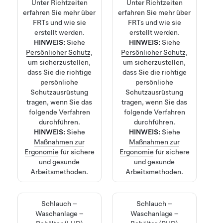
Unter
Richtzeiten
Unter
Richtzeiten
erfahren Sie mehr über
erfahren Sie mehr über
FRTs und wie sie
FRTs und wie sie
erstellt werden.
erstellt werden.
HINWEIS:
Siehe
HINWEIS:
Siehe
Persönlicher Schutz
,
Persönlicher Schutz
,
um sicherzustellen,
um sicherzustellen,
dass Sie die richtige
dass Sie die richtige
persönliche
persönliche
Schutzausrüstung
Schutzausrüstung
tragen, wenn Sie das
tragen, wenn Sie das
folgende Verfahren
folgende Verfahren
durchführen.
durchführen.
HINWEIS:
Siehe
HINWEIS:
Siehe
Maßnahmen zur
Maßnahmen zur
Ergonomie
für sichere
Ergonomie
für sichere
und gesunde
und gesunde
Arbeitsmethoden.
Arbeitsmethoden.
Schlauch –
Schlauch –
Waschanlage –
Waschanlage –