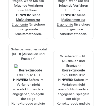
tragen, wenn Sie das
tragen, wenn Sie das
folgende Verfahren
folgende Verfahren
durchführen.
durchführen.
HINWEIS:
Siehe
HINWEIS:
Siehe
Maßnahmen zur
Maßnahmen zur
Ergonomie
für sichere
Ergonomie
für sichere
und gesunde
und gesunde
Arbeitsmethoden.
Arbeitsmethoden.
Scheibenwischermodul
(RHD) (Ausbauen und
Wischerarm – RH
Ersetzen)
(Ausbauen und
Ersetzen)
Korrekturcode
Korrekturcode
17509602
0.30
17500352
0.12
HINWEIS:
Sofern im
HINWEIS:
Sofern im
Verfahren nicht
Verfahren nicht
ausdrücklich anders
ausdrücklich anders
angegeben, spiegeln
angegeben, spiegeln
der obige
der obige
Korrekturcode und die
Korrekturcode und die