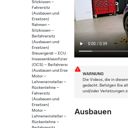
Sitzkissen –
Fahrersitz
(Ausbauen und
Ersetzen)
Rahmen –
Sitzkissen –
Beifahrersitz
(Ausbauen und
Ersetzen)
Steuergerät – ECU –
Insassenklassifizierungssystem
(OCS) – Beifahrerseite
(Ausbauen und Ersetzen)
WARNUNG
Motor –
Die Videos, die in diese
Lehneneinsteller –
gedacht. Befolgen Sie al
Rückenlehne –
und/oder Verletzungen z
Fahrersitz
(Ausbauen und
Ersetzen)
Ausbauen
Motor –
Lehneneinsteller –
Rückenlehne –
Beifahrersitz