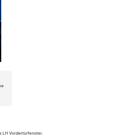
ke
s LH Vordertürfenster.