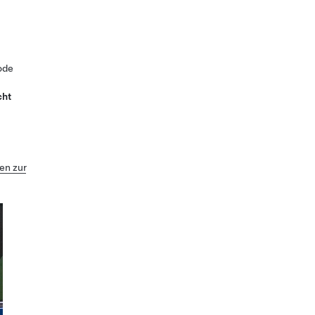
ode
cht
n zur