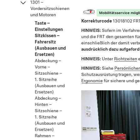
1301 –
Vordersitzschienen
Mobilitätsservice mögl
und Motoren
Korrekturcode
13018102
Taste –
Einstellungen
HINWEIS:
Sofern im Verfahre
Sitzkissen –
und die FRT den gesamten für
Fahrersitz
einschließlich der damit ver
(Ausbauen und
ausdrücklich dazu aufgeford
Ersetzen)
HINWEIS:
Unter
Richtzeiten
e
Abdeckung –
Vorne –
HINWEIS:
Siehe
Persönliche
Sitzschiene –
Schutzausrüstung tragen, we
1. Sitzreihe
Ergonomie
für sichere und g
(Ausbauen und
Ersetzen)
Abdeckung –
Hinten –
Sitzschiene –
1. Sitzreihe
(Ausbauen und
Ersetzen)
Rahmen –