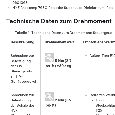
0601363
NYE Rheotemp 768G Fett oder Super Lube Dielektrikum-Fett
Technische Daten zum Drehmoment
Tabelle 1.
Technische Daten zum Drehmoment
:
Steuergerät 
Beschreibung
Drehmomentwert
Empfohlene Werk
Schrauben zur
Außen-Torx E1
Befestigung
5 Nm (3.7
des HV-
lbs-ft) +30 deg
Steuergeräts
am HV-
Gehäusedeckel
Schrauben zur
Isoliertes Werk
Befestigung
2 Nm (1.5
Torx-
der Schale des
lbs-ft)
Steckschlü
HV-
T25