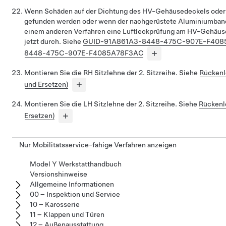
Wenn Schäden auf der Dichtung des HV-Gehäusedeckels oder d
gefunden werden oder wenn der nachgerüstete Aluminiumbandf
einem anderen Verfahren eine Luftleckprüfung am HV-Gehäuse
jetzt durch. Siehe
GUID-91A861A3-8448-475C-907E-F408
8448-475C-907E-F4085A78F3AC
Montieren Sie die RH Sitzlehne der 2. Sitzreihe. Siehe
Rückenl
und Ersetzen)
Montieren Sie die LH Sitzlehne der 2. Sitzreihe. Siehe
Rückenl
Ersetzen)
Nur Mobilitätsservice-fähige Verfahren anzeigen
Model Y Werkstatthandbuch
Versionshinweise
Allgemeine Informationen
00 – Inspektion und Service
10 – Karosserie
11 – Klappen und Türen
12 – Außenausstattung