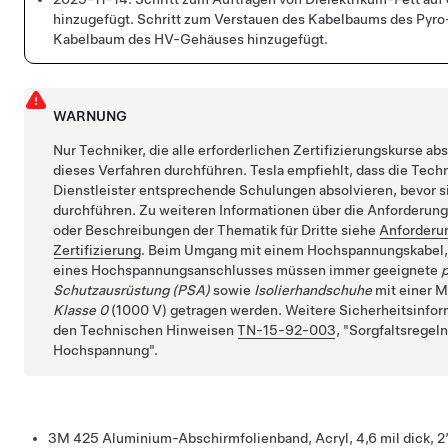
hinzugefügt. Schritt zum Verstauen des Kabelbaums des Pyro
Kabelbaum des HV-Gehäuses hinzugefügt.
WARNUNG
Nur Techniker, die alle erforderlichen Zertifizierungskurse ab
dieses Verfahren durchführen. Tesla empfiehlt, dass die Tech
Dienstleister entsprechende Schulungen absolvieren, bevor s
durchführen. Zu weiteren Informationen über die Anforderung
oder Beschreibungen der Thematik für Dritte siehe
Anforderu
Zertifizierung
. Beim Umgang mit einem Hochspannungskabel,
eines Hochspannungsanschlusses müssen immer geeignete
Schutzausrüstung (PSA)
sowie
Isolierhandschuhe
mit einer 
Klasse 0
(1000 V) getragen werden. Weitere Sicherheitsinform
den Technischen Hinweisen
TN-15-92-003
,
Sorgfaltsregel
Hochspannung
.
3M 425 Aluminium-Abschirmfolienband, Acryl, 4,6 mil dick, 2” 