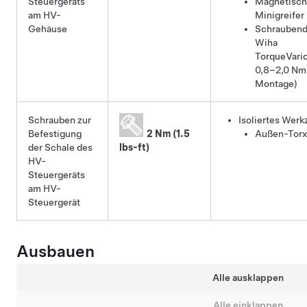
Steuergeräts
Magnetisch
am HV-
Minigreifer
Gehäuse
Schraubend
Wiha
TorqueVari
0,8–2,0 Nm
Montage)
Schrauben zur
Isoliertes Werk
Befestigung
2 Nm (1.5
Außen-Torx
der Schale des
lbs-ft)
HV-
Steuergeräts
am HV-
Steuergerät
Ausbauen
Alle ausklappen
Alle einklappen