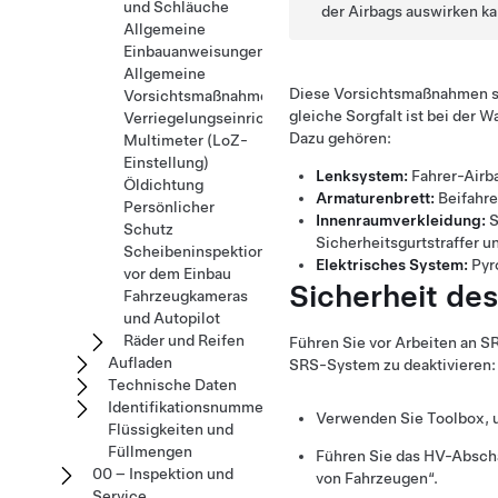
und Schläuche
der Airbags auswirken ka
Allgemeine
Einbauanweisungen
Allgemeine
Diese Vorsichtsmaßnahmen si
Vorsichtsmaßnahmen
gleiche Sorgfalt ist bei de
Verriegelungseinrichtungen
Dazu gehören:
Multimeter (LoZ-
Einstellung)
Lenksystem:
Fahrer-Airb
Öldichtung
Armaturenbrett:
Beifahre
Persönlicher
Innenraumverkleidung:
S
Schutz
Sicherheitsgurtstraffer u
Scheibeninspektion
Elektrisches System:
Pyr
vor dem Einbau
Sicherheit de
Fahrzeugkameras
und Autopilot
Räder und Reifen
Führen Sie vor Arbeiten an 
Aufladen
SRS-System zu deaktivieren:
Technische Daten
Identifikationsnummern
Verwenden Sie Toolbox, u
Flüssigkeiten und
Füllmengen
Führen Sie das HV-Absch
00 – Inspektion und
von Fahrzeugen“.
Service