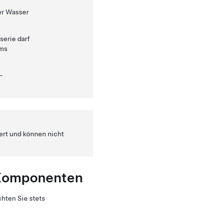
er Wasser
serie darf
ems
-
ert und können nicht
-Komponenten
hten Sie stets