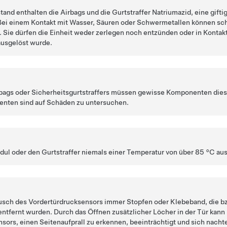
and enthalten die Airbags und die Gurtstraffer Natriumazid, eine gifti
Bei einem Kontakt mit Wasser, Säuren oder Schwermetallen können sch
 Sie dürfen die Einheit weder zerlegen noch entzünden oder in Kontak
 ausgelöst wurde.
bags oder Sicherheitsgurtstraffers müssen gewisse Komponenten dies
nten sind auf Schäden zu untersuchen.
ul oder den Gurtstraffer niemals einer Temperatur von über 85 °C aus
usch des Vordertürdrucksensors immer Stopfen oder Klebeband, die bz
ntfernt wurden. Durch das Öffnen zusätzlicher Löcher in der Tür kann
nsors, einen Seitenaufprall zu erkennen, beeinträchtigt und sich nachte