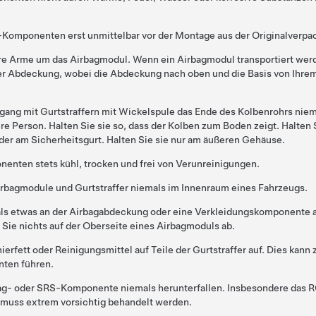
Komponenten erst unmittelbar vor der Montage aus der Originalverpa
hre Arme um das Airbagmodul. Wenn ein Airbagmodul transportiert wer
ner Abdeckung, wobei die Abdeckung nach oben und die Basis von Ihre
ang mit Gurtstraffern mit Wickelspule das Ende des Kolbenrohrs niem
re Person. Halten Sie sie so, dass der Kolben zum Boden zeigt. Halten S
der am Sicherheitsgurt. Halten Sie sie nur am äußeren Gehäuse.
nenten stets kühl, trocken und frei von Verunreinigungen.
irbagmodule und Gurtstraffer niemals im Innenraum eines Fahrzeugs.
als etwas an der Airbagabdeckung oder eine Verkleidungskomponente
 Sie nichts auf der Oberseite eines Airbagmoduls ab.
erfett oder Reinigungsmittel auf Teile der Gurtstraffer auf. Dies kann
nten führen.
bag- oder SRS-Komponente niemals herunterfallen. Insbesondere das 
 muss extrem vorsichtig behandelt werden.