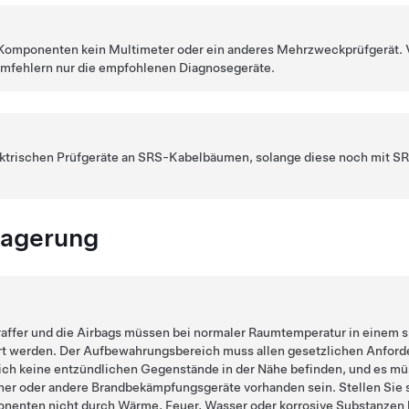
omponenten kein Multimeter oder ein anderes Mehrzweckprüfgerät. V
mfehlern nur die empfohlenen Diagnosegeräte.
ektrischen Prüfgeräte an SRS-Kabelbäumen, solange diese noch mit
agerung
affer und die Airbags müssen bei normaler Raumtemperatur in einem 
rt werden. Der Aufbewahrungsbereich muss allen gesetzlichen Anfor
ich keine entzündlichen Gegenstände in der Nähe befinden, und es m
er oder andere Brandbekämpfungsgeräte vorhanden sein. Stellen Sie s
onenten nicht durch Wärme, Feuer, Wasser oder korrosive Substanzen