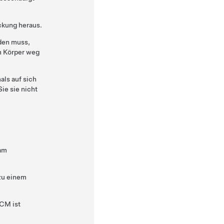
ckung heraus.
den muss,
m Körper weg
als auf sich
ie sie nicht
 am
 zu einem
RCM ist