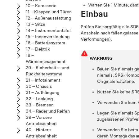
Warten Sie 1 Minute, dam
10 – Karosserie
Einbau
11 – Klappen und Türen
12 – Außenausstattung
13 – Sitze
Prüfen Sie sorgfältig alle 
14 – Instrumententafel
Anschein nach fallen gelasse
15 – Innenverkleidung
Verformungen).
16 – Batteriesystem
17 – Elektrik
18 –
WARNUNG
Wärmemanagement
20 – Sicherheits- und
Bauen Sie niemals g
Rückhaltesysteme
niemals, SRS-Kompon
21 – Infotainment
Originalersatzteile.
30 – Chassis
Nutzen Sie keine SR
31 – Aufhängung
32 – Lenkung
Verwenden Sie kein R
33 – Bremsen
34 – Räder und Reifen
Legen Sie niemals S
39 – Vordere
zugelassenen Prüfve
Antriebseinheit
40 – Hintere
Verwenden Sie beim 
Antriebseinheit
deren Montage das 