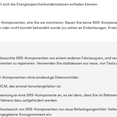
it sich die Energiespeicherkondensatoren entladen können.
SRS-Komponenten, ehe Sie sie montieren. Bauen Sie keine SRS-Kompone
n oder nicht korrekt behandelt wurde (zu sehen an Einkerbungen, Kratz
ebrauchte SRS-Komponenten von einem anderen Fahrzeug ein, und ve
enten zu reparieren. Verwenden Sie stattdessen nur neue, von Tesla
S-Komponenten ohne eindeutige Datenschilder.
CM, das einmal heruntergefallen ist.
pannung an eine SRS-Komponente an, es sei denn, dass Sie im Rahmen
rfahrens dazu aufgefordert werden.
Austausch von SRS-Komponenten nur neue Befestigungsmittel. Halten
angegebene Anzugsmoment ein.