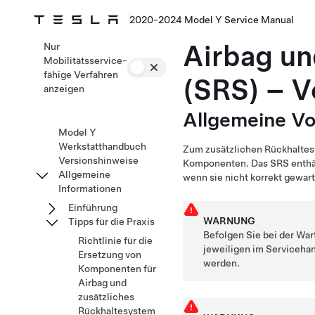
2020-2024 Model Y Service Manual
Airbag un
Nur
Mobilitätsservice-
fähige Verfahren
(SRS) – 
anzeigen
Allgemeine V
Model Y
Werkstatthandbuch
Zum zusätzlichen Rückhaltesy
Versionshinweise
Komponenten. Das SRS enthält
Allgemeine
wenn sie nicht korrekt gewar
Informationen
Einführung
WARNUNG
Tipps für die Praxis
Befolgen Sie bei der Wa
Richtlinie für die
jeweiligen im Serviceha
Ersetzung von
werden.
Komponenten für
Airbag und
zusätzliches
Rückhaltesystem