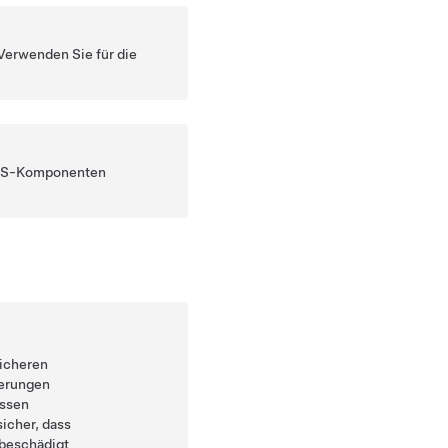
erwenden Sie für die
 SRS-Komponenten
sicheren
derungen
üssen
icher, dass
 beschädigt