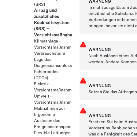
WARNUNG
(SRS)
In nicht ausgelöstem Zust
Airbag und
entzündliche Substanz. 
zusätzliches
Verbindungen entstehen.
Rückhaltesystem
bringen, bevor sie nicht
(SRS) –
Vorsichtsmaßnahmen
Klimaanlage –
Vorsichtsmaßnahmen
WARNUNG
Verbrauchsteile
Nach Auslösen eines Air
Lage des
werden. Andere Kompone
Diagnoseanschlusses
Fehlercodes
(DTCs)
Elektrik –
WARNUNG
Vorsichtsmaßnahmen
Setzen Sie das Airbagmod
Umwelt –
Vorsichtsmaßnahmen
Maßnahmen zur
Ergonomie
WARNUNG
Auslesen des
Ersetzen Sie beim Austa
Ereignisdatenspeichers
Vordertüraußenblechen e
Flexible Leitungen
was die Fähigkeit des Se