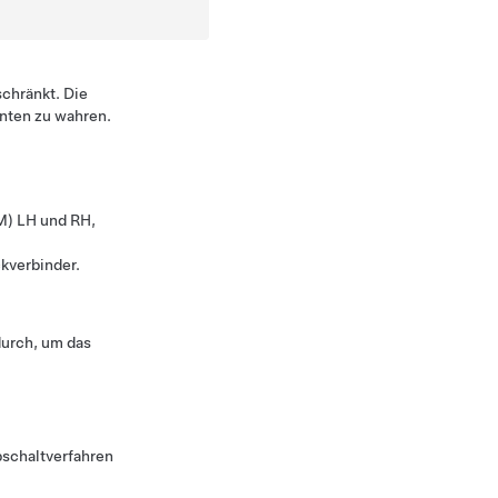
chränkt. Die
nten zu wahren.
M) LH und RH,
kverbinder.
urch, um das
schaltverfahren