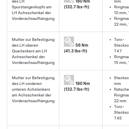
des LH
180 Nm
mm
Spurstangenkopfs am
(132.7 lbs-ft)
Ringmau
LH Achsschenkel der
10 mm, 
Vorderachsaufhängung
Ringmau
22 mm, 
Mutter zur Befestigung
Torx-
des LH oberen
56 Nm
Stecksc
Querlenkers am LH
(41.3 lbs-ft)
T47
Achsschenkel der
Ringmau
Vorderachsaufhängung
15 mm, 
Mutter zur Befestigung
Stecksc
des LH vorderen
180 Nm
mm
unteren Achslenkers
(132.7 lbs-ft)
Ratsch
am Achsschenkel der
Ringmau
Vorderachsaufhängung
22 mm
Torx-
Stecksc
T45