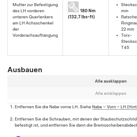
Mutter zur Befestigung
Stecksc
des LH vorderen
180 Nm
mm
unteren Querlenkers
(132.7 lbs-ft)
Ratsch
am LH Achsschenkel
Ringmau
der
22 mm
Vorderachsaufhängung
Torx-
Stecksc
T45
Ausbauen
Alle ausklappen
Alle einklappen
Entfernen Sie die Nabe vorne LH. Siehe
Nabe – Vorn – LH (Hint
Entfernen Sie die Schrauben, mit denen der Staubschutzschi
befestigt ist, und entfernen Sie dann die Bremsscheibenabde