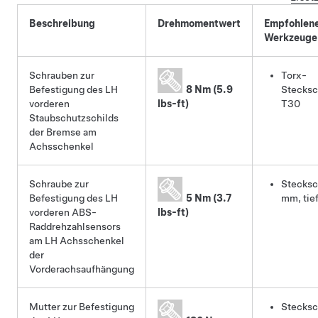
Beschreibung
Drehmomentwert
Empfohlen
Werkzeuge
Schrauben zur
Torx-
Befestigung des LH
8 Nm (5.9
Stecksc
vorderen
lbs-ft)
T30
Staubschutzschilds
der Bremse am
Achsschenkel
Schraube zur
Stecksc
Befestigung des LH
5 Nm (3.7
mm, tie
vorderen ABS-
lbs-ft)
Raddrehzahlsensors
am LH Achsschenkel
der
Vorderachsaufhängung
Mutter zur Befestigung
Stecksc