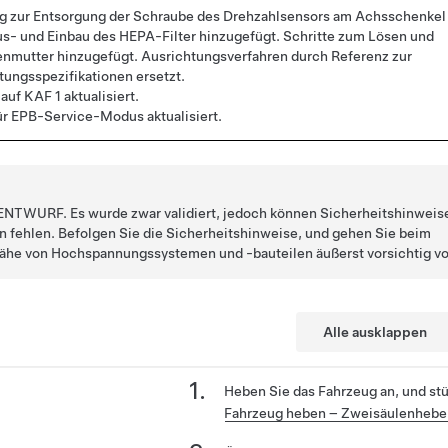
g zur Entsorgung der Schraube des Drehzahlsensors am Achsschenkel
us- und Einbau des HEPA-Filter hinzugefügt. Schritte zum Lösen und
enmutter hinzugefügt. Ausrichtungsverfahren durch Referenz zur
ungsspezifikationen ersetzt.
auf KAF 1 aktualisiert.
ür EPB-Service-Modus aktualisiert.
n ENTWURF. Es wurde zwar validiert, jedoch können Sicherheitshinweis
fehlen. Befolgen Sie die Sicherheitshinweise, und gehen Sie beim
 Nähe von Hochspannungssystemen und -bauteilen äußerst vorsichtig vo
Alle ausklappen
Heben Sie das Fahrzeug an, und stü
Fahrzeug heben – Zweisäulenheb