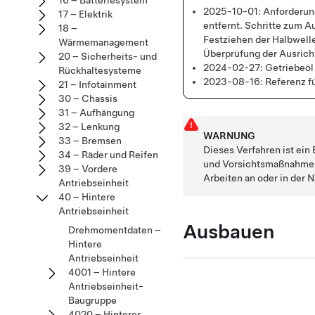
16 – Batteriesystem
2025-10-01:
Anforderun
17 – Elektrik
entfernt. Schritte zum A
18 –
Festziehen der Halbwell
Wärmemanagement
Überprüfung der Ausricht
20 – Sicherheits- und
2024-02-27:
Getriebeöl 
Rückhaltesysteme
2023-08-16:
Referenz f
21 – Infotainment
30 – Chassis
31 – Aufhängung
32 – Lenkung
WARNUNG
33 – Bremsen
Dieses Verfahren ist ei
34 – Räder und Reifen
und Vorsichtsmaßnahmen 
39 – Vordere
Arbeiten an oder in der
Antriebseinheit
40 – Hintere
Antriebseinheit
Ausbauen
Drehmomentdaten –
Hintere
Antriebseinheit
4001 – Hintere
Antriebseinheit-
Baugruppe
4020 – Hinterer