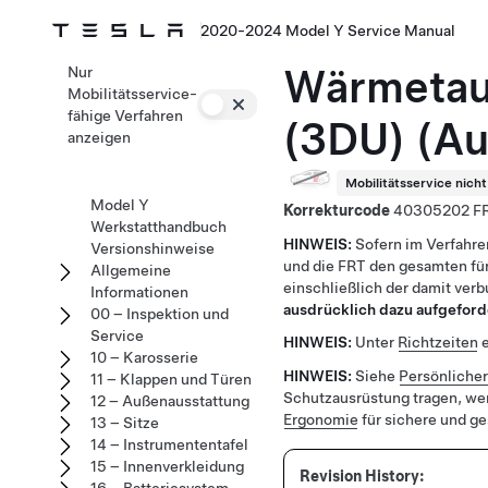
2020-2024 Model Y Service Manual
Wärmetaus
Nur
Mobilitätsservice-
fähige Verfahren
(3DU) (Au
anzeigen
Mobilitätsservice nich
Model Y
Korrekturcode
40305202
Werkstatthandbuch
HINWEIS:
Sofern im Verfahre
Versionshinweise
und die FRT den gesamten für
Allgemeine
einschließlich der damit ver
Informationen
ausdrücklich dazu aufgeford
00 – Inspektion und
Service
HINWEIS:
Unter
Richtzeiten
e
10 – Karosserie
HINWEIS:
Siehe
Persönliche
11 – Klappen und Türen
Schutzausrüstung tragen, we
12 – Außenausstattung
Ergonomie
für sichere und g
13 – Sitze
14 – Instrumententafel
15 – Innenverkleidung