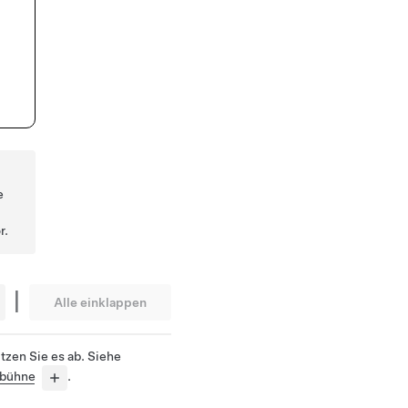
e
r.
|
Alle einklappen
tzen Sie es ab. Siehe
ebühne
.