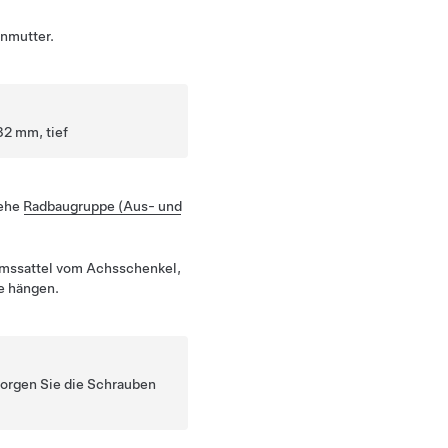
enmutter.
32 mm, tief
iehe
Radbaugruppe (Aus- und
emssattel vom Achsschenkel,
ie hängen.
sorgen Sie die Schrauben