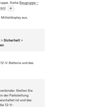
ruppe. Siehe
Baugruppe –
zen)
.
 Mitteldisplay aus.
g
>
Sicherheit
>
ten
12-V-Batterie und das
verbinder. Stellen Sie
 in der Parkstellung
eschaltet ist und das
die 12-V-