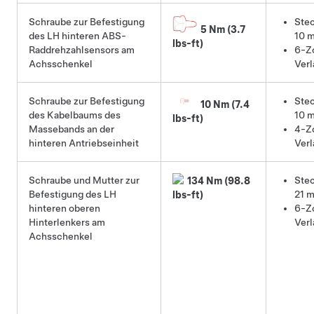
Schraube zur Befestigung
Stec
5 Nm (3.7
des LH hinteren ABS-
10 
lbs-ft)
Raddrehzahlsensors am
6-Zo
Achsschenkel
Ver
Schraube zur Befestigung
Stec
10 Nm (7.4
des Kabelbaums des
10 
lbs-ft)
Massebands an der
4-Zo
hinteren Antriebseinheit
Ver
Schraube und Mutter zur
Stec
134 Nm (98.8
Befestigung des LH
21 
lbs-ft)
hinteren oberen
6-Zo
Hinterlenkers am
Ver
Achsschenkel