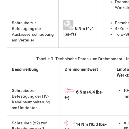
Drehmo
Winkel
Schraube zur
Ratsch
Befestigung der
6 Nm (4.4
4-Zoll-
Auslassverschraubung
lbs-ft)
Torx-S
am Verteiler
Tabelle 3.
Technische Daten zum Drehmoment
:
Um
Beschreibung
Drehmomentwert
Empfo
Werkz
Schraube zur
10
6 Nm (4.4 lbs-
Befestigung der HV-
In
ft)
Kabelbaumhalterung
am Umrichter
Schrauben (x2) zur
Au
14 Nm (10.3 lbs-
Befestigung der 3-
EP