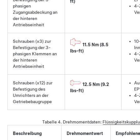
ft)
phasigen
4-
Zugangsabdeckung an
Ve
der hinteren
Antriebseinheit
Schrauben (x3) zur
10
11.5 Nm (8.5
Befestigung der 3-
In
lbs-ft)
phasigen Klemmen an
4-
der hinteren
Ve
Antriebseinheit
Schrauben (x12) zur
Au
12.5 Nm (9.2
Befestigung des
EP
lbs-ft)
Umrichters an der
4-
Getriebebaugruppe
Ve
Tabelle 4.
Drehmomentdaten:
Flüssigkeitskupplu
Beschreibung
Drehmomentwert
Empfohlen