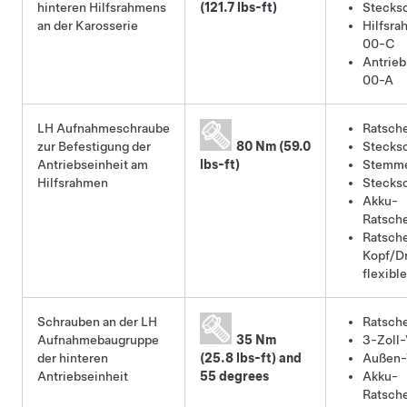
hinteren Hilfsrahmens
(121.7 lbs-ft)
Stecksc
an der Karosserie
Hilfsr
00-C
Antrieb
00-A
LH Aufnahmeschraube
Ratsch
zur Befestigung der
80 Nm (59.0
Stecksc
Antriebseinheit am
lbs-ft)
Stemme
Hilfsrahmen
Stecksc
Akku-
Ratsch
Ratsche
Kopf/D
flexibl
Schrauben an der LH
Ratsch
Aufnahmebaugruppe
35 Nm
3-Zoll-
der hinteren
(25.8 lbs-ft) and
Außen-
Antriebseinheit
55 degrees
Akku-
Ratsch