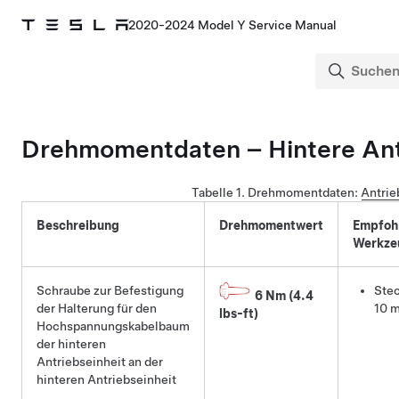
2020-2024 Model Y Service Manual
Drehmomentdaten – Hintere Ant
Tabelle 1.
Drehmomentdaten:
Antrie
Beschreibung
Drehmomentwert
Empfoh
Werkze
Schraube zur Befestigung
Stec
6 Nm (4.4
der Halterung für den
10 
lbs-ft)
Hochspannungskabelbaum
der hinteren
Antriebseinheit an der
hinteren Antriebseinheit