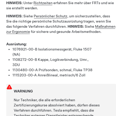
HINWEIS:
Unter
Richtzeiten
erfahren Sie mehr über FRTs und wie
sie erstellt werden.
HINWEIS:
Siehe
Persönlicher Schutz
, um sicherzustellen, dass
Sie die richtige persönliche Schutzausrüstung tragen, wenn Sie
das folgende Verfahren durchführen.
HINWEIS:
Siehe
Maßnahmen
zur Ergonomie
für sichere und gesunde Arbeitsmethoden.
Ausrüstung:
1076921-00-B
Isolationsmessgerät, Fluke 1507
(NA)
1108272-00-B
Kappe, Logikverbindung, Umr.,
3DU
1130480-00-A
Prüfsonden, schmal, Fluke TP38
1115203-00-A
Anreißlineal, metrisch/6 Zoll
WARNUNG
Nur Techniker, die alle erforderlichen
Zertifizierungskurse absolviert haben, dürfen dieses
Verfahren durchführen. Tesla empfiehlt, dass die
Techniker externer Dienstleister entsprechende