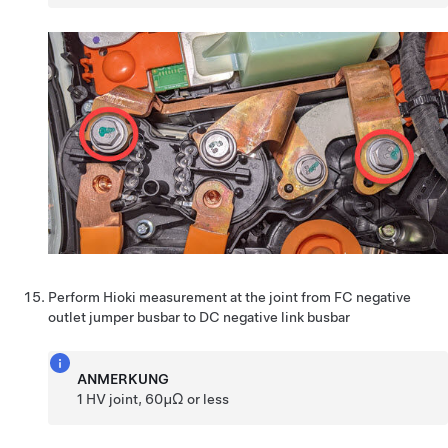
Perform Hioki measurement at the joint from FC negative
outlet jumper busbar to DC negative link busbar
ANMERKUNG
1 HV joint, 60µΩ or less