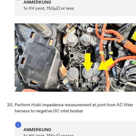
ANMERKUNG
1x HV joint, 150µΩ or less
Perform Hioki impedance measurement at joint from AC filter
harness to negative DC inlet busbar
ANMERKUNG
1x HV joint, 150µΩ or less