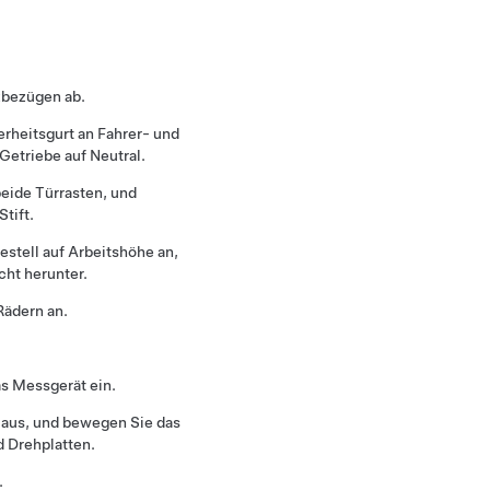
zbezügen ab.
rheitsgurt an Fahrer- und
 Getriebe auf Neutral.
eide Türrasten, und
tift.
tell auf Arbeitshöhe an,
cht herunter.
Rädern an.
s Messgerät ein.
 aus, und bewegen Sie das
d Drehplatten.
.