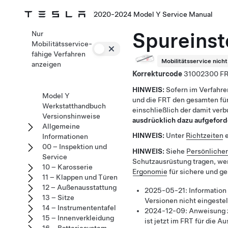
2020-2024 Model Y Service Manual
Spureinst
Nur
Mobilitätsservice-
fähige Verfahren
Mobilitätsservice nich
anzeigen
Korrekturcode
31002300
HINWEIS:
Sofern im Verfahre
Model Y
und die FRT den gesamten für
Werkstatthandbuch
einschließlich der damit ver
Versionshinweise
ausdrücklich dazu aufgeford
Allgemeine
HINWEIS:
Unter
Richtzeiten
e
Informationen
00 – Inspektion und
HINWEIS:
Siehe
Persönliche
Service
Schutzausrüstung tragen, we
10 – Karosserie
Ergonomie
für sichere und g
11 – Klappen und Türen
12 – Außenausstattung
2025-05-21:
Information
13 – Sitze
Versionen nicht eingestel
14 – Instrumententafel
2024-12-09:
Anweisung z
15 – Innenverkleidung
ist jetzt im FRT für die A