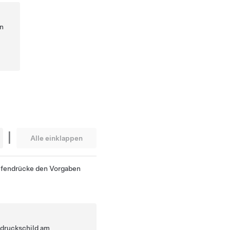
en
|
Alle einklappen
eifendrücke den Vorgaben
ndruckschild am