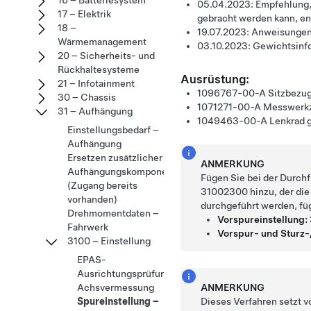
16 – Batteriesystem
05.04.2023:
Empfehlung, 
17 – Elektrik
gebracht werden kann, en
18 –
19.07.2023:
Anweisungen 
Wärmemanagement
03.10.2023:
Gewichtsinfo
20 – Sicherheits- und
Rückhaltesysteme
Ausrüstung:
21 – Infotainment
1096767-00-A
Sitzbezu
30 – Chassis
1071271-00-A
Messwerkz
31 – Aufhängung
1049463-00-A
Lenkrad 
Einstellungsbedarf –
Aufhängung
Ersetzen zusätzlicher
ANMERKUNG
Aufhängungskomponenten
Fügen Sie bei der Durch
(Zugang bereits
31002300 hinzu, der die
vorhanden)
durchgeführt werden, fü
Drehmomentdaten –
Vorspureinstellung
Fahrwerk
Vorspur- und Sturz
3100 – Einstellung
EPAS-
Ausrichtungsprüfung
Achsvermessung
ANMERKUNG
Spureinstellung –
Dieses Verfahren setzt v