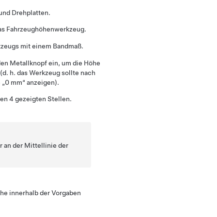
 und Drehplatten.
e das Fahrzeughöhenwerkzeug.
kzeugs mit einem Bandmaß.
e den Metallknopf ein, um die Höhe
d. h. das Werkzeug sollte nach
 „0 mm“ anzeigen).
en 4 gezeigten Stellen.
 an der Mittellinie der
he innerhalb der Vorgaben