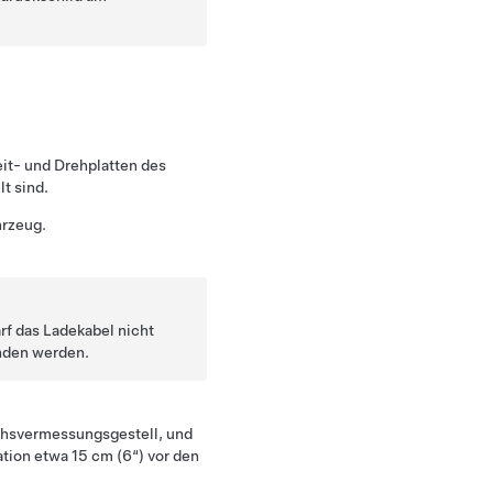
eit- und Drehplatten des
t sind.
hrzeug.
f das Ladekabel nicht
nden werden.
chsvermessungsgestell, und
tion etwa 15 cm (6“) vor den