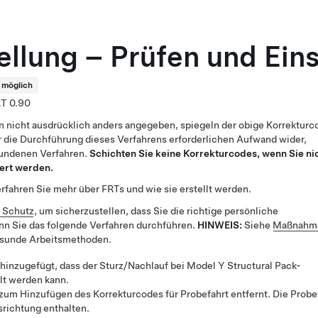
ellung – Prüfen und Eins
t möglich
0.90
n nicht ausdrücklich anders angegeben, spiegeln der obige Korrekturc
 die Durchführung dieses Verfahrens erforderlichen Aufwand wider,
bundenen Verfahren.
Schichten Sie keine Korrekturcodes, wenn Sie ni
ert werden.
rfahren Sie mehr über FRTs und wie sie erstellt werden.
r Schutz
, um sicherzustellen, dass Sie die richtige persönliche
nn Sie das folgende Verfahren durchführen.
HINWEIS:
Siehe
Maßnahme
esunde Arbeitsmethoden.
 hinzugefügt, dass der Sturz/Nachlauf bei Model Y Structural Pack-
lt werden kann.
um Hinzufügen des Korrekturcodes für Probefahrt entfernt. Die Probe
usrichtung enthalten.