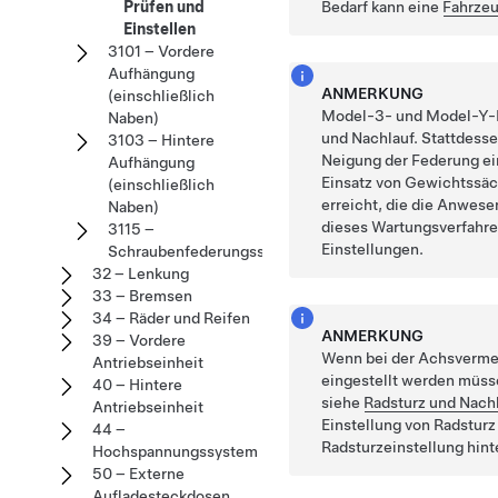
Prüfen und
Bedarf kann eine
Fahrze
Einstellen
3101 – Vordere
Aufhängung
ANMERKUNG
(einschließlich
Model-3- und Model-Y-Fa
Naben)
und Nachlauf. Stattdess
3103 – Hintere
Neigung der Federung ein
Aufhängung
Einsatz von Gewichtssäck
(einschließlich
erreicht, die die Anwese
Naben)
dieses Wartungsverfahre
3115 –
Einstellungen.
Schraubenfederungssystem
32 – Lenkung
33 – Bremsen
34 – Räder und Reifen
ANMERKUNG
39 – Vordere
Wenn bei der Achsvermes
Antriebseinheit
eingestellt werden müss
40 – Hintere
siehe
Radsturz und Nachl
Antriebseinheit
Einstellung von Radstur
44 –
Radsturzeinstellung hint
Hochspannungssystem
50 – Externe
Aufladesteckdosen