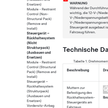
WARNUNG
Ersetzen)
Während der Durchführun
Module - Restraint
wichtig, die 12-V-/Nied
Control (Non-
V-/Niederspannungsbatter
Structural Pack)
V-/Niederspannungsvers
(Remove and
Steuergerät ausgebaut is
Install)
Fahrzeug führen.
Steuergerät –
Rückhaltesystem
(Nicht
Technische D
Strukturpack)
(Ausbauen und
Ersetzen)
Tabelle 1.
Drehmoment
Module - Restraint
Control (Structural
Beschreibung
Dr
Pack) (Remove and
Install)
Steuergerät –
Rückhaltesystem
Muttern zur
(Strukturpack)
Befestigung des
(Ausbauen und
Rückhaltesystem-
lbs
Ersetzen)
Steuergeräts am
Vordersitz-Airbag
Fahrzeug