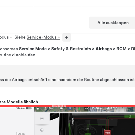
Alle ausklappen
odus +. Siehe
Service-Modus +
uchscreen
Service Mode
>
Safety & Restraints
>
Airbags
>
RCM
>
D
Routine durchlaufen.
ass die Airbags entschärft sind, nachdem die Routine abgeschlossen ist
ere Modelle ähnlich