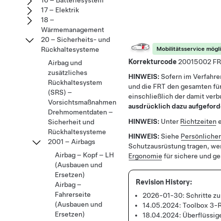
16 – Batteriesystem
17 – Elektrik
18 –
Wärmemanagement
20 – Sicherheits- und
Rückhaltesysteme
Mobilitätsservice mögl
Korrekturcode
20015002
Airbag und
zusätzliches
HINWEIS:
Sofern im Verfahre
Rückhaltesystem
und die FRT den gesamten für
(SRS) –
einschließlich der damit ver
Vorsichtsmaßnahmen
ausdrücklich dazu aufgeford
Drehmomentdaten –
HINWEIS:
Unter
Richtzeiten
e
Sicherheit und
Rückhaltesysteme
HINWEIS:
Siehe
Persönliche
2001 – Airbags
Schutzausrüstung tragen, we
Airbag – Kopf – LH
Ergonomie
für sichere und g
(Ausbauen und
Ersetzen)
Airbag –
Fahrerseite
2026-01-30:
Schritte z
(Ausbauen und
14.05.2024:
Toolbox 3-R
Ersetzen)
18.04.2024:
Überflüssig