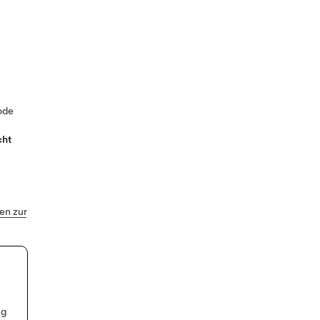
ode
cht
n zur
ng