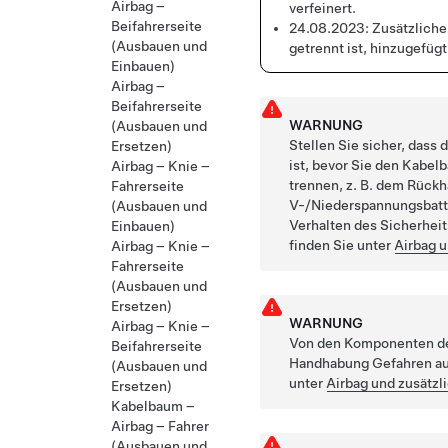
Airbag –
verfeinert.
Beifahrerseite
24.08.2023:
Zusätzliche
(Ausbauen und
getrennt ist, hinzugefügt
Einbauen)
Airbag –
Beifahrerseite
WARNUNG
(Ausbauen und
Stellen Sie sicher, dass
Ersetzen)
ist, bevor Sie den Kabe
Airbag – Knie –
trennen, z. B. dem Rückh
Fahrerseite
V-/Niederspannungsbatte
(Ausbauen und
Verhalten des Sicherhe
Einbauen)
finden Sie unter
Airbag 
Airbag – Knie –
Fahrerseite
(Ausbauen und
Ersetzen)
WARNUNG
Airbag – Knie –
Von den Komponenten de
Beifahrerseite
Handhabung Gefahren au
(Ausbauen und
unter
Airbag und zusätz
Ersetzen)
Kabelbaum –
Airbag – Fahrer
(Ausbauen und