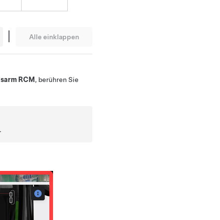
|
Alle einklappen
isarm RCM
, berühren Sie
.