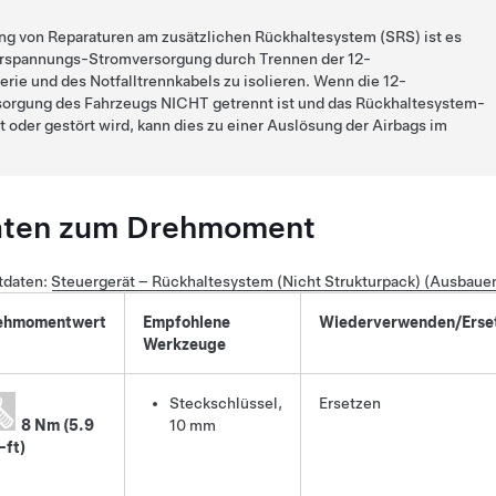
g von Reparaturen am zusätzlichen Rückhaltesystem (SRS) ist es
erspannungs-Stromversorgung durch Trennen der 12-
ie und des Notfalltrennkabels zu isolieren. Wenn die 12-
orgung des Fahrzeugs NICHT getrennt ist und das Rückhaltesystem-
t oder gestört wird, kann dies zu einer Auslösung der Airbags im
aten zum Drehmoment
daten:
Steuergerät – Rückhaltesystem (Nicht Strukturpack) (Ausbaue
ehmomentwert
Empfohlene
Wiederverwenden/Erse
Werkzeuge
Steckschlüssel,
Ersetzen
8 Nm (5.9
10 mm
-ft)