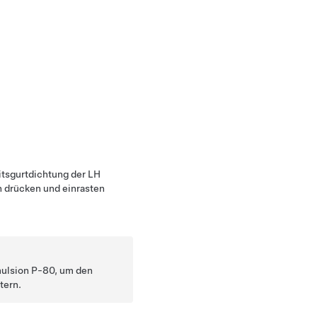
itsgurtdichtung der LH
n drücken und einrasten
ulsion P-80, um den
tern.