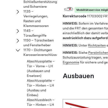
Schließunterstützungsmechanismen
und Scharniere
Mobilitätsservice mögl
1135 –
Korrekturcode
11703002
Verriegelungen,
Rasten und
HINWEIS:
Sofern im Verfahre
Klemmsensoren
und die FRT den gesamten für
1145 –
einschließlich der damit ver
Türaußengriffe
ausdrücklich dazu aufgeford
1150 – Türscheiben
und Fensterheber
HINWEIS:
Unter
Richtzeiten
e
1170 – Dichtungen
HINWEIS:
Siehe
Persönliche
Karosserieverschlüsse
Schutzausrüstung tragen, we
Abschlussplatte –
Ergonomie
für sichere und g
Tür – Vorne – LH
(Ausbauen und
Ausbauen
Ersetzen)
Abschlussplatte –
Tür – Hinten – LH
(Ausbau und
Einbau)
Abschlussblech –
Tür – Hinten – LH