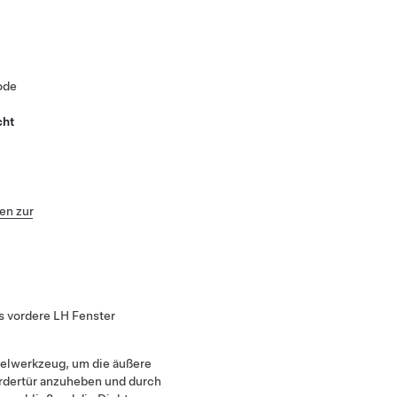
ode
cht
n zur
s vordere LH Fenster
elwerkzeug, um die äußere
rdertür anzuheben und durch