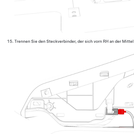
Trennen Sie den Steckverbinder, der sich vorn RH an der Mitte