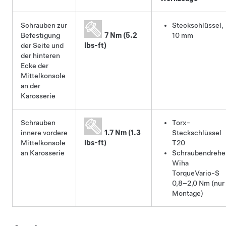
Schrauben zur
Steckschlüssel,
Befestigung
7 Nm (5.2
10 mm
der Seite und
lbs-ft)
der hinteren
Ecke der
Mittelkonsole
an der
Karosserie
Schrauben
Torx-
innere vordere
1.7 Nm (1.3
Steckschlüssel
Mittelkonsole
lbs-ft)
T20
an Karosserie
Schraubendrehe
Wiha
TorqueVario-S
0,8–2,0 Nm (nur
Montage)