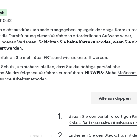
ich
0.42
n nicht ausdrücklich anders angegeben, spiegeln der obige Korrekturc
 die Durchführung dieses Verfahrens erforderlichen Aufwand wider,
bundenen Verfahren.
Schichten Sie keine Korrekturcodes, wenn Sie ni
ert werden.
rfahren Sie mehr über FRTs und wie sie erstellt werden.
r Schutz
, um sicherzustellen, dass Sie die richtige persönliche
nn Sie das folgende Verfahren durchführen.
HINWEIS:
Siehe
Maßnahme
esunde Arbeitsmethoden.
Alle ausklappen
Bauen Sie den beifahrerseitigen K
Knie – Beifahrerseite (Ausbauen u
Entfernen Sie den Steckclip, mit 