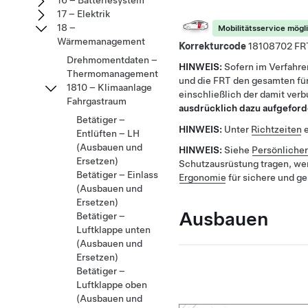
16 – Batteriesystem
17 – Elektrik
18 –
Mobilitätsservice mögl
Wärmemanagement
Korrekturcode
18108702
Drehmomentdaten –
HINWEIS:
Sofern im Verfahre
Thermomanagement
und die FRT den gesamten für
1810 – Klimaanlage
einschließlich der damit ver
Fahrgastraum
ausdrücklich dazu aufgeford
Betätiger –
HINWEIS:
Unter
Richtzeiten
e
Entlüften – LH
(Ausbauen und
HINWEIS:
Siehe
Persönliche
Ersetzen)
Schutzausrüstung tragen, we
Betätiger – Einlass
Ergonomie
für sichere und g
(Ausbauen und
Ersetzen)
Ausbauen
Betätiger –
Luftklappe unten
(Ausbauen und
Ersetzen)
Betätiger –
Luftklappe oben
(Ausbauen und