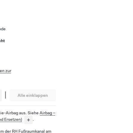
ode
cht
n zur
|
Alle einklappen
nie-Airbag aus. Siehe
Airbag –
nd Ersetzen)
.
dem der RH Fußraumkanal am