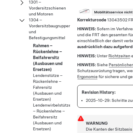
1301 –
Vordersitzschienen
Mobilitätsservice nich
und Motoren
Korrekturcode
13043502
1304 –
Vordersitzbaugruppen
HINWEIS:
Sofern im Verfahre
und
und die FRT den gesamten für
Befestigungsmittel
einschließlich der damit ver
Rahmen –
ausdrücklich dazu aufgeford
Rückenlehne –
HINWEIS:
Unter
Richtzeiten
e
Beifahrersitz
(Ausbauen und
HINWEIS:
Siehe
Persönliche
Ersetzen)
Schutzausrüstung tragen, we
Lendenstütze –
Ergonomie
für sichere und g
Rückenlehne –
Fahrersitz
(Ausbauen und
Ersetzen)
2025-10-29:
Schritte z
Lendenwirbelstütze
– Rückenlehne –
Beifahrersitz
(Ausbauen und
WARNUNG
Ersetzen)
Die Kanten der Sitzbasis