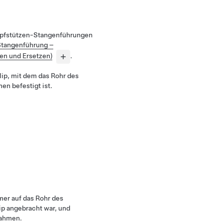
Kopfstützen-Stangenführungen
Stangenführung –
uen und Ersetzen)
.
ip, mit dem das Rohr des
n befestigt ist.
er auf das Rohr des
ip angebracht war, und
Rahmen.