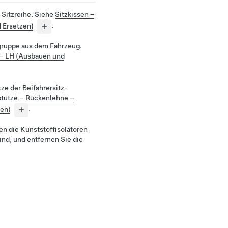
. Sitzreihe. Siehe
Sitzkissen –
d Ersetzen)
.
ugruppe aus dem Fahrzeug.
e – LH (Ausbauen und
ze der Beifahrersitz-
tütze – Rückenlehne –
zen)
.
en die Kunststoffisolatoren
ind, und entfernen Sie die