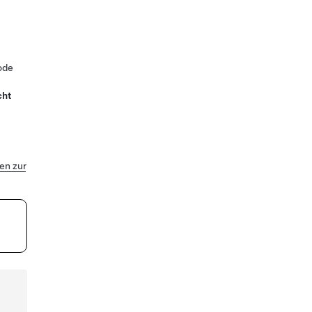
ode
cht
n zur