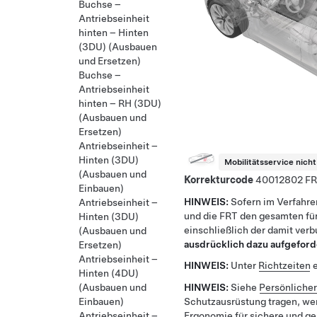
Buchse –
Antriebseinheit
hinten – Hinten
(3DU) (Ausbauen
und Ersetzen)
Buchse –
Antriebseinheit
hinten – RH (3DU)
(Ausbauen und
Ersetzen)
Antriebseinheit –
Hinten (3DU)
Mobilitätsservice nich
(Ausbauen und
Korrekturcode
40012802
Einbauen)
HINWEIS:
Sofern im Verfahre
Antriebseinheit –
und die FRT den gesamten für
Hinten (3DU)
einschließlich der damit ver
(Ausbauen und
ausdrücklich dazu aufgeford
Ersetzen)
Antriebseinheit –
HINWEIS:
Unter
Richtzeiten
e
Hinten (4DU)
HINWEIS:
Siehe
Persönliche
(Ausbauen und
Schutzausrüstung tragen, we
Einbauen)
Ergonomie
für sichere und g
Antriebseinheit –