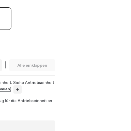
|
Alle einklappen
einheit. Siehe
Antriebseinheit
bauen)
.
 für die Antriebseinheit an