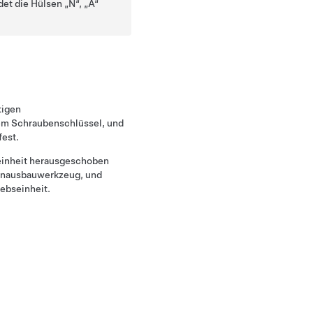
et die Hülsen „N“, „A“
tigen
m Schraubenschlüssel, und
fest.
einheit herausgeschoben
senausbauwerkzeug, und
iebseinheit.