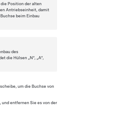
die Position der alten
en Antriebseinheit, damit
n Buchse beim Einbau
enbau des
et die Hülsen „N“, „A“,
kscheibe, um die Buchse von
und entfernen Sie es von der