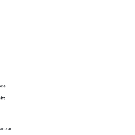
ode
cht
n zur