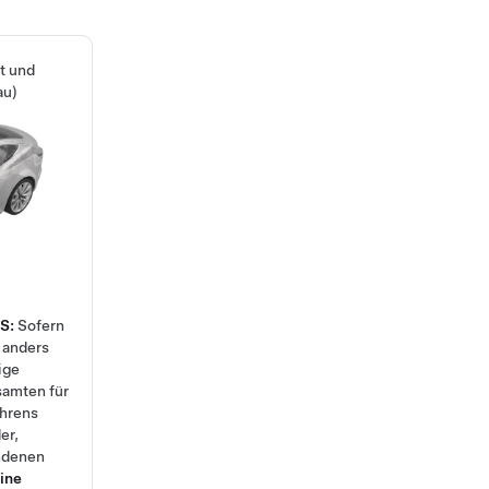
t und
au)
S:
Sofern
 anders
ige
samten für
ahrens
er,
undenen
ine