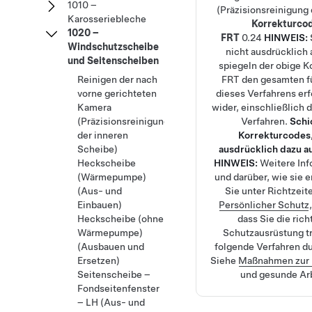
1010 –
(Präzisionsreinigung
Karosseriebleche
Korrekturco
1020 –
FRT
0.24
HINWEIS:
Windschutzscheibe
nicht ausdrücklich
und Seitenscheiben
spiegeln der obige K
Reinigen der nach
FRT den gesamten f
vorne gerichteten
dieses Verfahrens er
Kamera
wider, einschließlich
(Präzisionsreinigung
Verfahren.
Schi
der inneren
Korrekturcodes,
Scheibe)
ausdrücklich dazu a
Heckscheibe
HINWEIS:
Weitere Inf
(Wärmepumpe)
und darüber, wie sie e
(Aus- und
Sie unter
Richtzeit
Einbauen)
Persönlicher Schutz
Heckscheibe (ohne
dass Sie die ric
Wärmepumpe)
Schutzausrüstung t
(Ausbauen und
folgende Verfahren d
Ersetzen)
Siehe
Maßnahmen zur
Seitenscheibe –
und gesunde Ar
Fondseitenfenster
– LH (Aus- und