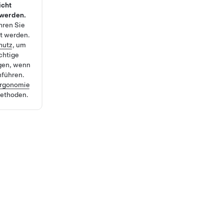
icht
 werden.
hren Sie
lt werden.
hutz
, um
ichtige
gen, wenn
hführen.
rgonomie
methoden.