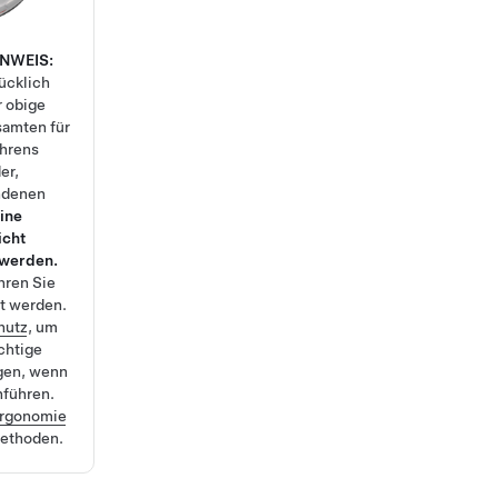
INWEIS:
ücklich
r obige
samten für
ahrens
er,
undenen
ine
icht
 werden.
hren Sie
lt werden.
hutz
, um
ichtige
gen, wenn
hführen.
rgonomie
methoden.