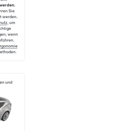
 werden.
hren Sie
lt werden.
hutz
, um
ichtige
gen, wenn
hführen.
rgonomie
methoden.
uen und