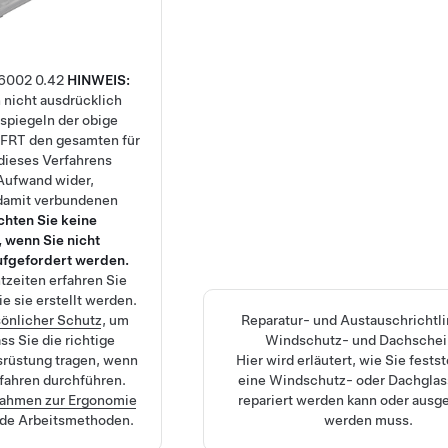
6002
0.42
HINWEIS:
 nicht ausdrücklich
spiegeln der obige
 FRT den gesamten für
dieses Verfahrens
 Aufwand wider,
 damit verbundenen
chten Sie keine
 wenn Sie nicht
ufgefordert werden.
tzeiten
erfahren Sie
e sie erstellt werden.
önlicher Schutz
, um
Reparatur- und Austauschrichtli
ss Sie die richtige
Windschutz- und Dachsche
srüstung tragen, wenn
Hier wird erläutert, wie Sie festst
rfahren durchführen.
eine Windschutz- oder Dachgla
ahmen zur Ergonomie
repariert werden kann oder ausg
nde Arbeitsmethoden.
werden muss.