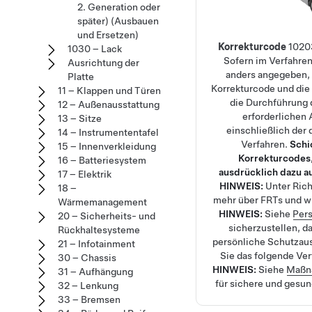
2. Generation oder
später) (Ausbauen
und Ersetzen)
Korrekturcode
1020
1030 – Lack
Sofern im Verfahren
Ausrichtung der
anders angegeben, 
Platte
Korrekturcode und die
11 – Klappen und Türen
die Durchführung 
12 – Außenausstattung
erforderlichen
13 – Sitze
einschließlich der
14 – Instrumententafel
Verfahren.
Schi
15 – Innenverkleidung
Korrekturcodes,
16 – Batteriesystem
ausdrücklich dazu a
17 – Elektrik
HINWEIS:
Unter
Rich
18 –
mehr über FRTs und wi
Wärmemanagement
HINWEIS:
Siehe
Pers
20 – Sicherheits- und
sicherzustellen, da
Rückhaltesysteme
persönliche Schutzau
21 – Infotainment
Sie das folgende Ve
30 – Chassis
HINWEIS:
Siehe
Maßn
31 – Aufhängung
für sichere und gesu
32 – Lenkung
33 – Bremsen