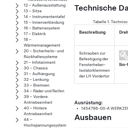
Technische D
12 – Außenausstattung
13 – Sitze
14 – Instrumententafel
Tabelle 1.
Technis
15 – Innenverkleidung
16 – Batteriesystem
Beschreibung
Dre
17 – Elektrik
18 –
Wärmemanagement
20 – Sicherheits- und
Schrauben zur
Rückhaltesysteme
Befestigung der
21 – Infotainment
Fensterheber-
lbs-
30 – Chassis
Isolatorklemmen
31 – Aufhängung
der LH Vordertür
32 – Lenkung
33 – Bremsen
34 – Räder und Reifen
39 – Vordere
Ausrüstung:
Antriebseinheit
40 – Hintere
1454796-00-A
WERKZE
Antriebseinheit
Ausbauen
44 –
Hochspannungssystem