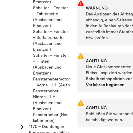
Ersetzen)
Schalter – Fenster
WARNUNG
– Fahrerseite
Das Auslösen des Airbags
(Ausbauen und
abhängig, einen Seitenau
Ersetzen)
in den Außenhäuten der 
Schalter – Fenster
zusätzlich immer Stopfen
– Beifahrerseite
bzw. prüfen.
(Ausbauen und
Ersetzen)
Schalter – Fenster
ACHTUNG
– Hinten
Neue Glaskomponenten (
(Ausbauen und
Einbau inspiziert werden
Ersetzen)
Scheibeninspektion vor
Fensterhebermotor/Fensterheberbaugruppe
Verfahren beginnen.
– Vorne – LH (Ausbauen und Ersetzen)
Fensterheber –
Hinten – LH
(Ausbauen und
ACHTUNG
Ersetzen)
Schließen Sie während de
Fensterheber (Neu
beschädigt werden.
kalibrieren)
1170 – Dichtungen
Karosserieverschlüsse