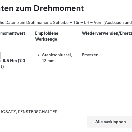
aten zum Drehmoment
che Daten zum Drehmoment
:
Scheibe – Tür – LH – Vorn (Ausbauen und
hmomentwert
Empfohlene
Wiederverwenden/Erset
Werkzeuge
Steckschlüssel,
Ersetzen
9.5 Nm (7.0
13 mm
ft)
UGSATZ, FENSTERSCHALTER
Alle ausklappen