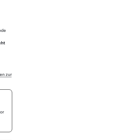
ode
cht
n zur
or