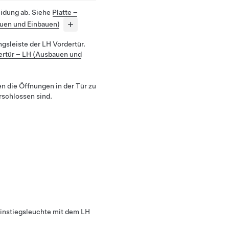
eidung ab. Siehe
Platte –
auen und Einbauen)
ngsleiste der LH Vordertür.
ertür – LH (Ausbauen und
en die Öffnungen in der Tür zu
rschlossen sind.
instiegsleuchte mit dem LH