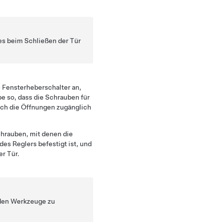
 es beim Schließen der Tür
e Fensterheberschalter
an,
be so, dass die Schrauben für
rch die Öffnungen zugänglich
chrauben, mit denen die
es Reglers befestigt ist, und
er Tür.
nden Werkzeuge zu