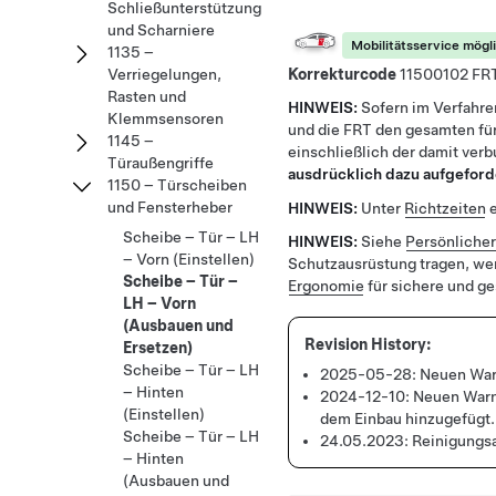
Schließunterstützungsmechanismen
und Scharniere
Mobilitätsservice mögl
1135 –
Korrekturcode
11500102
Verriegelungen,
Rasten und
HINWEIS:
Sofern im Verfahre
Klemmsensoren
und die FRT den gesamten für
1145 –
einschließlich der damit ver
Türaußengriffe
ausdrücklich dazu aufgeford
1150 – Türscheiben
und Fensterheber
HINWEIS:
Unter
Richtzeiten
e
Scheibe – Tür – LH
HINWEIS:
Siehe
Persönliche
– Vorn (Einstellen)
Schutzausrüstung tragen, we
Scheibe – Tür –
Ergonomie
für sichere und g
LH – Vorn
(Ausbauen und
Ersetzen)
Scheibe – Tür – LH
2025-05-28:
Neuen War
– Hinten
2024-12-10:
Neuen Warn
(Einstellen)
dem Einbau hinzugefügt.
Scheibe – Tür – LH
24.05.2023:
Reinigungs
– Hinten
(Ausbauen und