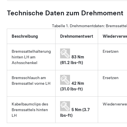
Technische Daten zum Drehmoment
Tabelle 1.
Drehmomentdaten: Bremssattel
Beschreibung
Drehmomentwert
Wiederverwe
Bremssattelhalterung
Ersetzen
hinten LH am
83 Nm
Achsschenkel
(61.2 lbs-ft)
Bremsschlauch am
Ersetzen
Bremssattel vorne LH
42 Nm
(31.0 lbs-ft)
Kabelbaumclips des
Wiederverw
Bremssattels hinten
5 Nm (3.7
LH
lbs-ft)