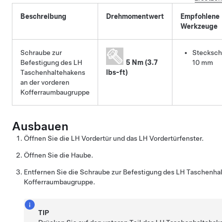
Beschreibung
Drehmomentwert
Empfohlene
Werkzeuge
Schraube zur
Stecksch
Befestigung des LH
5 Nm (3.7
10 mm
Taschenhaltehakens
lbs-ft)
an der vorderen
Kofferraumbaugruppe
Ausbauen
Öffnen Sie die LH Vordertür und das LH Vordertürfenster.
Öffnen Sie die Haube.
Entfernen Sie die Schraube zur Befestigung des LH Taschenha
Kofferraumbaugruppe.
TIP