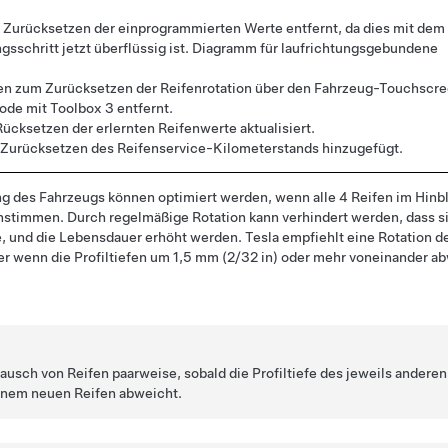
 Zurücksetzen der einprogrammierten Werte entfernt, da dies mit dem
sschritt jetzt überflüssig ist. Diagramm für laufrichtungsgebundene
n zum Zurücksetzen der Reifenrotation über den Fahrzeug-Touchscr
hode mit Toolbox 3 entfernt.
Rücksetzen der erlernten Reifenwerte aktualisiert.
 Zurücksetzen des Reifenservice-Kilometerstands hinzugefügt.
 des Fahrzeugs können optimiert werden, wenn alle 4 Reifen im Hinbli
instimmen. Durch regelmäßige Rotation kann verhindert werden, dass s
, und die Lebensdauer erhöht werden. Tesla empfiehlt eine Rotation de
r wenn die Profiltiefen um 1,5 mm (2/32 in) oder mehr voneinander ab
ausch von Reifen paarweise, sobald die Profiltiefe des jeweils anderen
einem neuen Reifen abweicht.