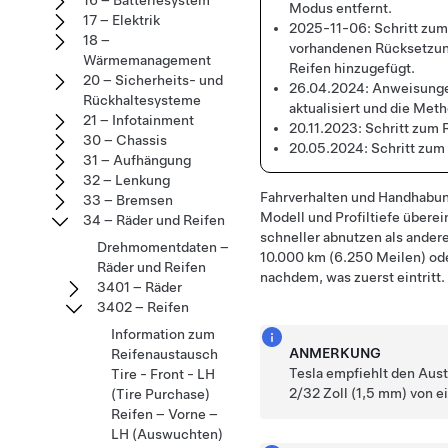
16 – Batteriesystem
Modus entfernt.
17 – Elektrik
2025-11-06:
Schritt zum
18 –
vorhandenen Rücksetzung
Wärmemanagement
Reifen hinzugefügt.
20 – Sicherheits- und
26.04.2024:
Anweisunge
Rückhaltesysteme
aktualisiert und die Met
21 – Infotainment
20.11.2023:
Schritt zum 
30 – Chassis
20.05.2024:
Schritt zum
31 – Aufhängung
32 – Lenkung
Fahrverhalten und Handhabung
33 – Bremsen
Modell und Profiltiefe übere
34 – Räder und Reifen
schneller abnutzen als andere
Drehmomentdaten –
10.000 km (6.250 Meilen) ode
Räder und Reifen
nachdem, was zuerst eintritt.
3401 – Räder
3402 – Reifen
Information zum
ANMERKUNG
Reifenaustausch
Tesla empfiehlt den Aust
Tire - Front - LH
2/32 Zoll (1,5 mm) von 
(Tire Purchase)
Reifen – Vorne –
LH (Auswuchten)