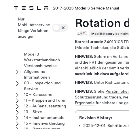
2017-2023 Model 3 Service Manual
Rotation 
Nur
Mobilitätsservice-
fähige Verfahren
Mobilitätsservice nich
anzeigen
Korrekturcode
34010105
(Mobile Techniker, die Stüt
Model 3
HINWEIS:
Sofern im Verfahre
Werkstatthandbuch
und die FRT den gesamten für
Versionshinweise
einschließlich der damit ver
Allgemeine
ausdrücklich dazu aufgeford
Informationen
HINWEIS:
Unter
Richtzeiten
e
00 – Inspektion und
Service
HINWEIS:
Siehe
Persönliche
10 – Karosserie
Schutzausrüstung tragen, we
11 – Klappen und Türen
Ergonomie
für sichere und g
12 – Außenausstattung
13 – Sitze
14 – Instrumententafel
15 – Innenverkleidung
2025-12-01:
Schritte zu