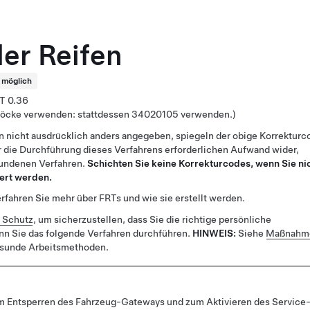
der Reifen
t möglich
0.36
zböcke verwenden: stattdessen 34020105 verwenden.)
n nicht ausdrücklich anders angegeben, spiegeln der obige Korrekturc
 die Durchführung dieses Verfahrens erforderlichen Aufwand wider,
bundenen Verfahren.
Schichten Sie keine Korrekturcodes, wenn Sie ni
ert werden.
rfahren Sie mehr über FRTs und wie sie erstellt werden.
r Schutz
, um sicherzustellen, dass Sie die richtige persönliche
nn Sie das folgende Verfahren durchführen.
HINWEIS:
Siehe
Maßnahme
esunde Arbeitsmethoden.
m Entsperren des Fahrzeug-Gateways und zum Aktivieren des Service