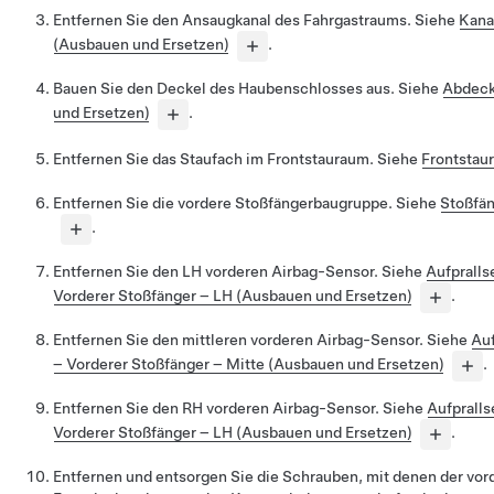
Entfernen Sie den Ansaugkanal des Fahrgastraums. Siehe
Kana
(Ausbauen und Ersetzen)
.
Bauen Sie den Deckel des Haubenschlosses aus. Siehe
Abdeck
und Ersetzen)
.
Entfernen Sie das Staufach im Frontstauraum. Siehe
Frontstau
Entfernen Sie die vordere Stoßfängerbaugruppe. Siehe
Stoßfän
.
Entfernen Sie den LH vorderen Airbag-Sensor. Siehe
Aufprall
Vorderer Stoßfänger – LH (Ausbauen und Ersetzen)
.
Entfernen Sie den mittleren vorderen Airbag-Sensor. Siehe
Au
– Vorderer Stoßfänger – Mitte (Ausbauen und Ersetzen)
.
Entfernen Sie den RH vorderen Airbag-Sensor. Siehe
Aufprall
Vorderer Stoßfänger – LH (Ausbauen und Ersetzen)
.
Entfernen und entsorgen Sie die Schrauben, mit denen der vor