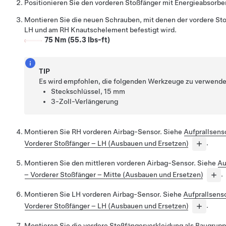
Positionieren Sie den vorderen Stoßfänger mit Energieabsorbe
Montieren Sie die neuen Schrauben, mit denen der vordere St
LH und am RH Knautschelement befestigt wird.
75 Nm (55.3 lbs-ft)
TIP
Es wird empfohlen, die folgenden Werkzeuge zu verwende
Steckschlüssel, 15 mm
3-Zoll-Verlängerung
Montieren Sie RH vorderen Airbag-Sensor. Siehe
Aufprallsens
Vorderer Stoßfänger – LH (Ausbauen und Ersetzen)
.
Montieren Sie den mittleren vorderen Airbag-Sensor. Siehe
Au
– Vorderer Stoßfänger – Mitte (Ausbauen und Ersetzen)
.
Montieren Sie LH vorderen Airbag-Sensor. Siehe
Aufprallsens
Vorderer Stoßfänger – LH (Ausbauen und Ersetzen)
.
Montieren Sie die vordere Stoßfängerverkleidung als Baugrup