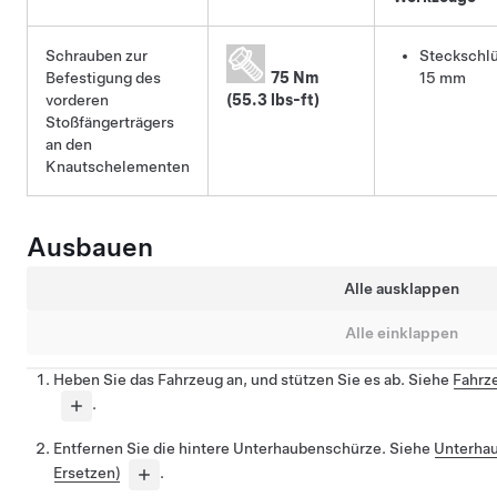
Schrauben zur
Steckschlü
Befestigung des
75 Nm
15 mm
vorderen
(55.3 lbs-ft)
Stoßfängerträgers
an den
Knautschelementen
Ausbauen
Alle ausklappen
Alle einklappen
Heben Sie das Fahrzeug an, und stützen Sie es ab. Siehe
Fahrz
.
Entfernen Sie die hintere Unterhaubenschürze. Siehe
Unterhau
Ersetzen)
.