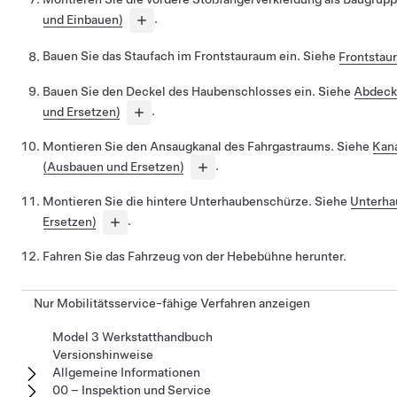
und Einbauen)
.
Bauen Sie das Staufach im Frontstauraum ein. Siehe
Frontstau
Bauen Sie den Deckel des Haubenschlosses ein. Siehe
Abdeck
und Ersetzen)
.
Montieren Sie den Ansaugkanal des Fahrgastraums. Siehe
Kana
(Ausbauen und Ersetzen)
.
Montieren Sie die hintere Unterhaubenschürze. Siehe
Unterha
Ersetzen)
.
Fahren Sie das Fahrzeug von der Hebebühne herunter.
Nur Mobilitätsservice-fähige Verfahren anzeigen
Model 3 Werkstatthandbuch
Versionshinweise
Allgemeine Informationen
00 – Inspektion und Service