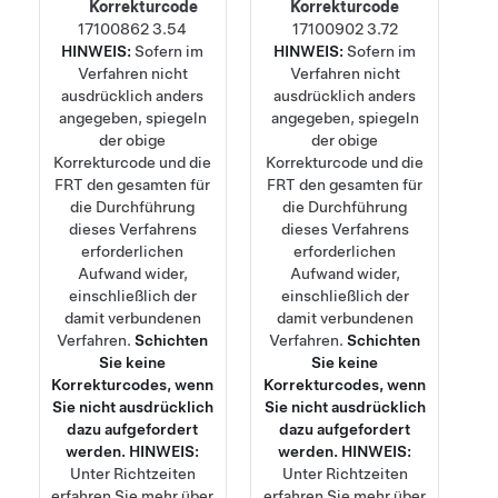
Korrekturcode
Korrekturcode
17100862
3.54
17100902
3.72
HINWEIS:
Sofern im
HINWEIS:
Sofern im
Verfahren nicht
Verfahren nicht
ausdrücklich anders
ausdrücklich anders
angegeben, spiegeln
angegeben, spiegeln
der obige
der obige
Korrekturcode und die
Korrekturcode und die
FRT den gesamten für
FRT den gesamten für
die Durchführung
die Durchführung
dieses Verfahrens
dieses Verfahrens
erforderlichen
erforderlichen
Aufwand wider,
Aufwand wider,
einschließlich der
einschließlich der
damit verbundenen
damit verbundenen
Verfahren.
Schichten
Verfahren.
Schichten
Sie keine
Sie keine
Korrekturcodes, wenn
Korrekturcodes, wenn
Sie nicht ausdrücklich
Sie nicht ausdrücklich
dazu aufgefordert
dazu aufgefordert
werden.
HINWEIS:
werden.
HINWEIS:
Unter
Richtzeiten
Unter
Richtzeiten
erfahren Sie mehr über
erfahren Sie mehr über