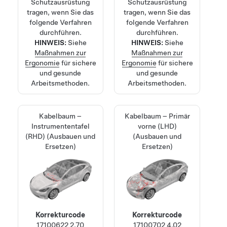
Schutzausrüstung
Schutzausrüstung
tragen, wenn Sie das
tragen, wenn Sie das
folgende Verfahren
folgende Verfahren
durchführen.
durchführen.
HINWEIS:
Siehe
HINWEIS:
Siehe
Maßnahmen zur
Maßnahmen zur
Ergonomie
für sichere
Ergonomie
für sichere
und gesunde
und gesunde
Arbeitsmethoden.
Arbeitsmethoden.
Kabelbaum –
Kabelbaum – Primär
Instrumententafel
vorne (LHD)
(RHD) (Ausbauen und
(Ausbauen und
Ersetzen)
Ersetzen)
Korrekturcode
Korrekturcode
17100622
2.70
17100702
4.02