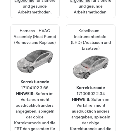
Ergonomie
für sichere
Ergonomie
für sichere
und gesunde
und gesunde
Arbeitsmethoden.
Arbeitsmethoden.
Harness - HVAC
Kabelbaum –
Assembly (Heat Pump)
Instrumententafel
(Remove and Replace)
(LHD) (Ausbauen und
Ersetzen)
Korrekturcode
17104102
3.66
Korrekturcode
HINWEIS:
Sofern im
17100602
2.34
Verfahren nicht
HINWEIS:
Sofern im
ausdrücklich anders
Verfahren nicht
angegeben, spiegeln
ausdrücklich anders
der obige
angegeben, spiegeln
Korrekturcode und die
der obige
FRT den gesamten für
Korrekturcode und die