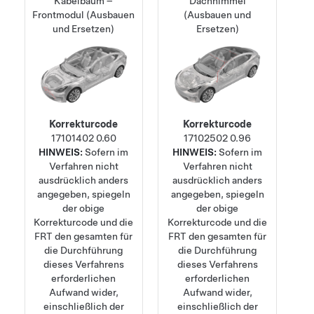
Kabelbaum –
Dachhimmel
Frontmodul (Ausbauen
(Ausbauen und
und Ersetzen)
Ersetzen)
Korrekturcode
Korrekturcode
17101402
0.60
17102502
0.96
HINWEIS:
Sofern im
HINWEIS:
Sofern im
Verfahren nicht
Verfahren nicht
ausdrücklich anders
ausdrücklich anders
angegeben, spiegeln
angegeben, spiegeln
der obige
der obige
Korrekturcode und die
Korrekturcode und die
FRT den gesamten für
FRT den gesamten für
die Durchführung
die Durchführung
dieses Verfahrens
dieses Verfahrens
erforderlichen
erforderlichen
Aufwand wider,
Aufwand wider,
einschließlich der
einschließlich der