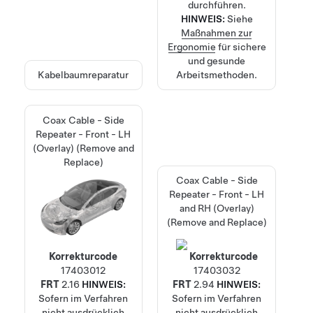
durchführen.
HINWEIS:
Siehe
Maßnahmen zur
Ergonomie
für sichere
und gesunde
Kabelbaumreparatur
Arbeitsmethoden.
Coax Cable - Side
Repeater - Front - LH
(Overlay) (Remove and
Replace)
Coax Cable - Side
Repeater - Front - LH
and RH (Overlay)
(Remove and Replace)
Korrekturcode
Korrekturcode
17403012
17403032
FRT
2.16
HINWEIS:
FRT
2.94
HINWEIS:
Sofern im Verfahren
Sofern im Verfahren
nicht ausdrücklich
nicht ausdrücklich