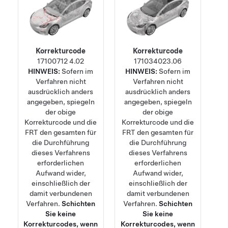
Korrekturcode
Korrekturcode
17100712
4.02
17103402
3.06
HINWEIS:
Sofern im
HINWEIS:
Sofern im
Verfahren nicht
Verfahren nicht
ausdrücklich anders
ausdrücklich anders
angegeben, spiegeln
angegeben, spiegeln
der obige
der obige
Korrekturcode und die
Korrekturcode und die
FRT den gesamten für
FRT den gesamten für
die Durchführung
die Durchführung
dieses Verfahrens
dieses Verfahrens
erforderlichen
erforderlichen
Aufwand wider,
Aufwand wider,
einschließlich der
einschließlich der
damit verbundenen
damit verbundenen
Verfahren.
Schichten
Verfahren.
Schichten
Sie keine
Sie keine
Korrekturcodes, wenn
Korrekturcodes, wenn