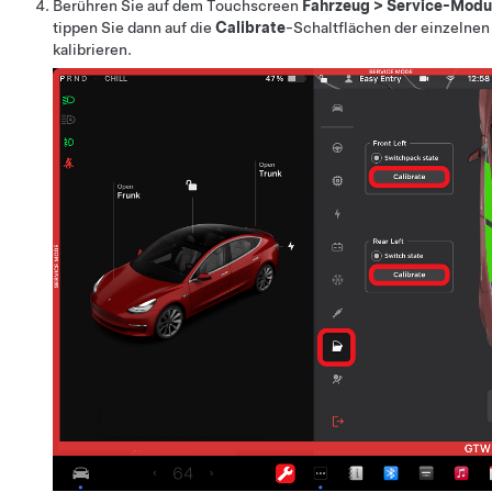
Berühren Sie auf dem Touchscreen
Fahrzeug
>
Service-Modu
tippen Sie dann auf die
Calibrate
-Schaltflächen der einzelnen
kalibrieren.