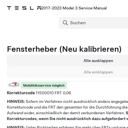
2017-2023 Model 3 Service Manual
Fensterheber (Neu kalibrieren)
Alle ausklappen
Alle einklappen
Mobilitätsservice möglich
Korrekturcode
11500010
0.06
HINWEIS:
Sofern im Verfahren nicht ausdrücklich anders angegebe
Korrekturcode und die FRT den gesamten für die Durchführung die
Aufwand wider, einschließlich der damit verbundenen Verfahren.
S
Korrekturcodes, wenn Sie nicht ausdrücklich dazu aufgefordert
HINWEIS:
Unter
Richtzeiten
erfahren Sie mehr über FRTs und wie s