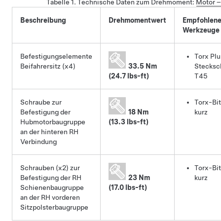
Tabelle 1.
Technische Daten zum Drehmoment
:
Motor –
Beschreibung
Drehmomentwert
Empfohlen
Werkzeuge
Befestigungselemente
Torx Plu
Beifahrersitz (x4)
33.5 Nm
Stecksc
(24.7 lbs-ft)
T45
Schraube zur
Torx-Bi
Befestigung der
18 Nm
kurz
Hubmotorbaugruppe
(13.3 lbs-ft)
an der hinteren RH
Verbindung
Schrauben (x2) zur
Torx-Bit
Befestigung der RH
23 Nm
kurz
Schienenbaugruppe
(17.0 lbs-ft)
an der RH vorderen
Sitzpolsterbaugruppe