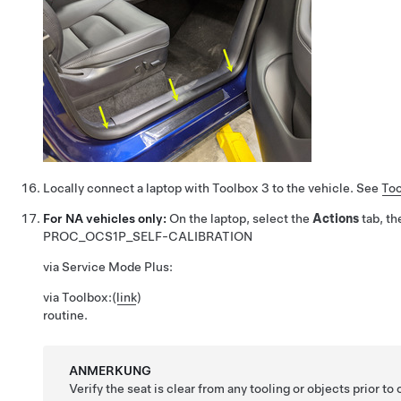
Locally connect a laptop with Toolbox 3 to the vehicle. See
Too
For NA vehicles only:
On the laptop, select the
Actions
tab, th
PROC_OCS1P_SELF-CALIBRATION
via Service Mode Plus:
via Toolbox:
(
link
)
routine.
ANMERKUNG
Verify the seat is clear from any tooling or objects prior to 