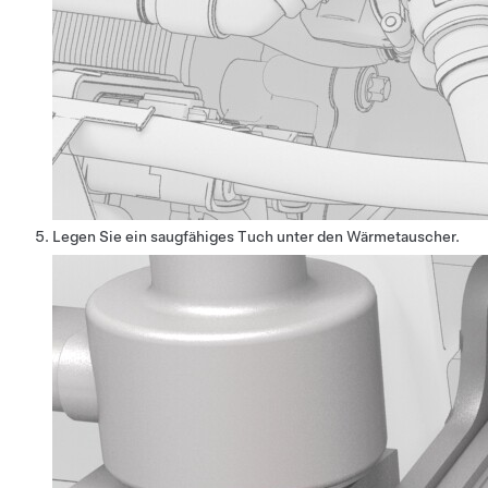
Legen Sie ein saugfähiges Tuch unter den Wärmetauscher.