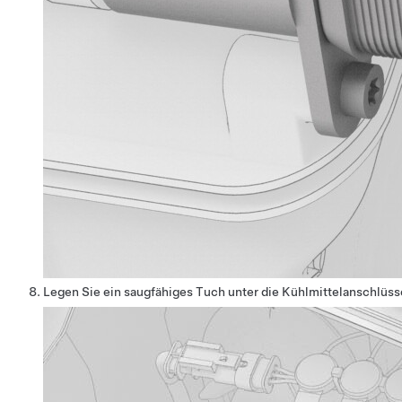
Legen Sie ein saugfähiges Tuch unter die Kühlmittelanschlüs