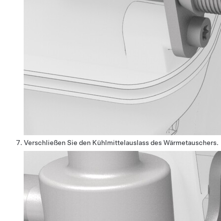
Verschließen Sie den Kühlmittelauslass des Wärmetauschers.