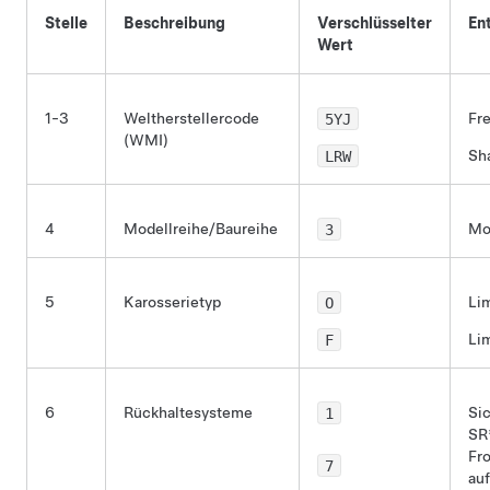
Stelle
Beschreibung
Verschlüsselter
En
Wert
1-3
Weltherstellercode
5YJ
Fr
(WMI)
LRW
Sh
4
Modellreihe/Baureihe
3
Mo
5
Karosserietyp
O
Li
F
Li
6
Rückhaltesysteme
1
Sic
SR*
Fr
7
au