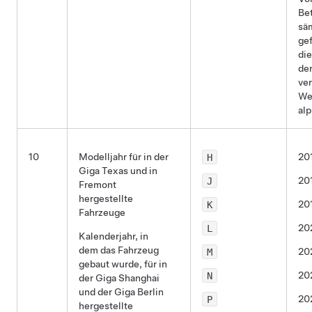
Be
sä
gef
die
de
ve
We
al
10
Modelljahr für in der
H
20
Giga Texas und in
J
20
Fremont
hergestellte
K
20
Fahrzeuge
L
20
Kalenderjahr, in
dem das Fahrzeug
M
20
gebaut wurde, für in
N
20
der Giga Shanghai
und der Giga Berlin
P
20
hergestellte