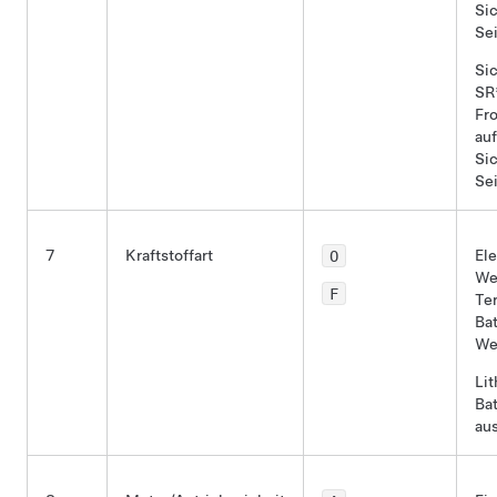
Sic
Sei
Sic
SR*
Fro
au
Sic
Se
7
Kraftstoffart
O
Ele
We
F
Te
Bat
We
Li
Bat
au