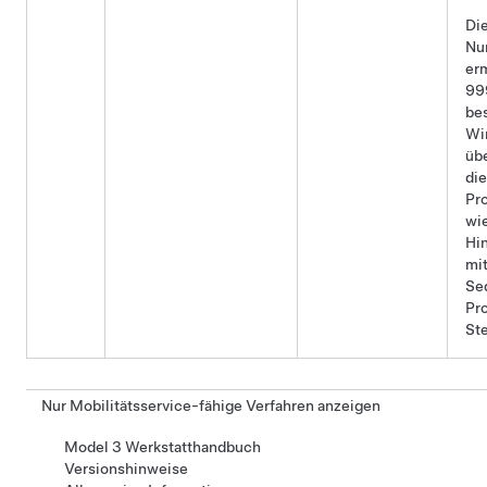
Di
Nu
erm
99
be
Wir
übe
die
Pr
wi
Hi
mi
Se
Pro
Ste
Nur Mobilitätsservice-fähige Verfahren anzeigen
Model 3 Werkstatthandbuch
Versionshinweise