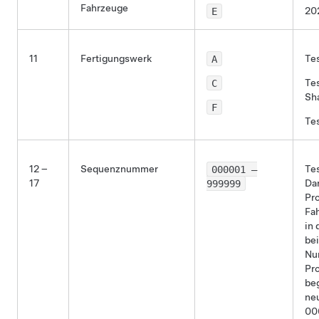
Fahrzeuge
E
20
11
Fertigungswerk
A
Te
C
Tes
Sh
F
Te
12 –
Sequenznummer
000001 –
Te
17
999999
Dar
Pr
Fa
in 
be
Nu
Pr
beg
ne
00