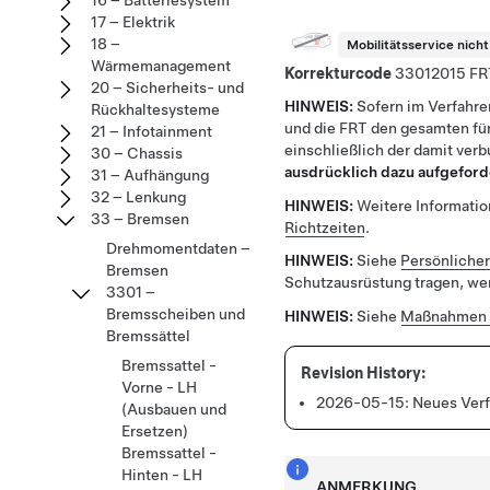
16 – Batteriesystem
17 – Elektrik
18 –
Mobilitätsservice nich
Wärmemanagement
Korrekturcode
33012015
20 – Sicherheits- und
HINWEIS:
Sofern im Verfahre
Rückhaltesysteme
und die FRT den gesamten für
21 – Infotainment
einschließlich der damit ver
30 – Chassis
ausdrücklich dazu aufgeford
31 – Aufhängung
32 – Lenkung
HINWEIS:
Weitere Information
33 – Bremsen
Richtzeiten
.
Drehmomentdaten –
HINWEIS:
Siehe
Persönliche
Bremsen
Schutzausrüstung tragen, wen
3301 –
Bremsscheiben und
HINWEIS:
Siehe
Maßnahmen 
Bremssättel
Bremssattel -
Vorne - LH
2026-05-15:
Neues Verf
(Ausbauen und
Ersetzen)
Bremssattel -
Hinten - LH
ANMERKUNG