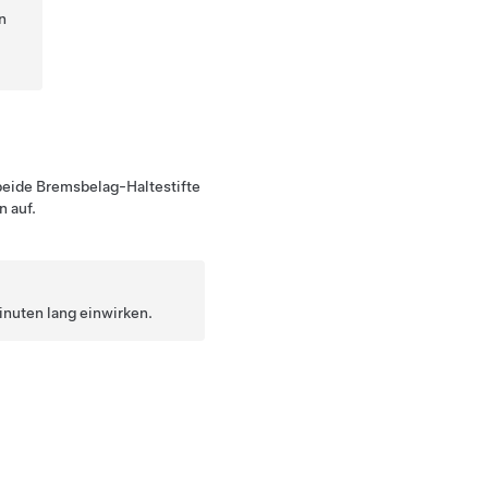
n
 beide Bremsbelag-Haltestifte
n auf.
inuten lang einwirken.