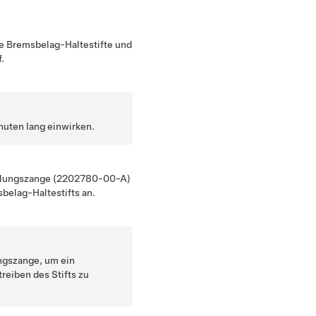
de Bremsbelag-Haltestifte und
.
nuten lang einwirken.
gelungszange (2202780-00-A)
belag-Haltestifts an.
ngszange, um ein
reiben des Stifts zu