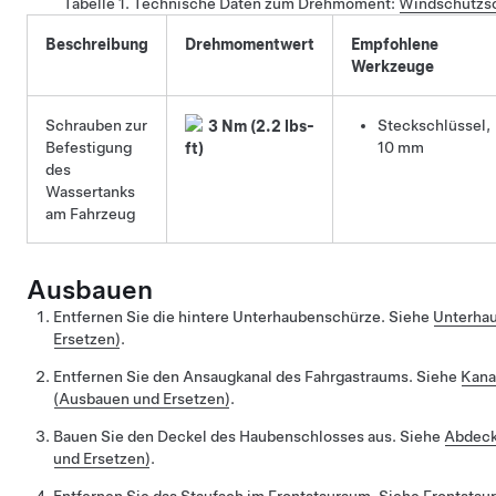
Tabelle 1.
Technische Daten zum Drehmoment
:
Windschutzsc
Beschreibung
Drehmomentwert
Empfohlene
Werkzeuge
Schrauben zur
Steckschlüssel,
3 Nm (2.2 lbs-
Befestigung
10 mm
ft)
des
Wassertanks
am Fahrzeug
Ausbauen
Entfernen Sie die hintere Unterhaubenschürze. Siehe
Unterhau
Ersetzen)
.
Entfernen Sie den Ansaugkanal des Fahrgastraums. Siehe
Kana
(Ausbauen und Ersetzen)
.
Bauen Sie den Deckel des Haubenschlosses aus. Siehe
Abdeck
und Ersetzen)
.