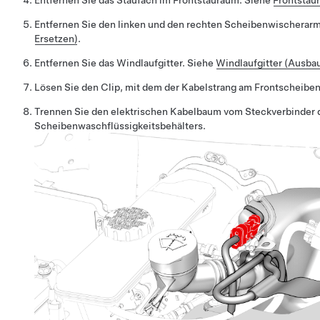
Entfernen Sie das Staufach im Frontstauraum. Siehe
Frontstau
Entfernen Sie den linken und den rechten Scheibenwischerar
Ersetzen)
.
Entfernen Sie das Windlaufgitter. Siehe
Windlaufgitter (Ausba
Lösen Sie den Clip, mit dem der Kabelstrang am Frontscheiben
Trennen Sie den elektrischen Kabelbaum vom Steckverbinder 
Scheibenwaschflüssigkeitsbehälters.