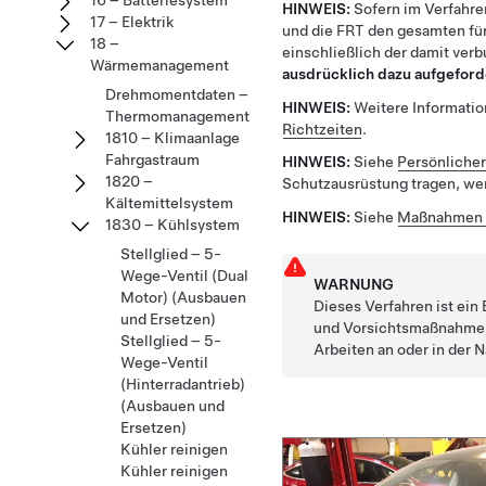
16 – Batteriesystem
HINWEIS:
Sofern im Verfahre
17 – Elektrik
und die FRT den gesamten für
18 –
einschließlich der damit ver
Wärmemanagement
ausdrücklich dazu aufgeford
Drehmomentdaten –
HINWEIS:
Weitere Information
Thermomanagement
Richtzeiten
.
1810 – Klimaanlage
Fahrgastraum
HINWEIS:
Siehe
Persönliche
1820 –
Schutzausrüstung tragen, wen
Kältemittelsystem
HINWEIS:
Siehe
Maßnahmen 
1830 – Kühlsystem
Stellglied – 5-
Wege-Ventil (Dual
WARNUNG
Motor) (Ausbauen
Dieses Verfahren ist ei
und Ersetzen)
und Vorsichtsmaßnahmen 
Stellglied – 5-
Arbeiten an oder in der
Wege-Ventil
(Hinterradantrieb)
(Ausbauen und
Ersetzen)
Kühler reinigen
Kühler reinigen