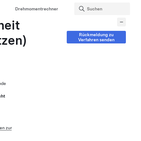
Drehmomentrechner
heit
Rückmeldung zu
tzen)
Verfahren senden
ode
cht
n zur