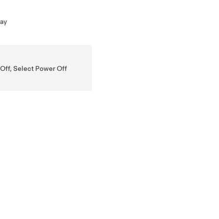
lay
 Off, Select Power Off
x