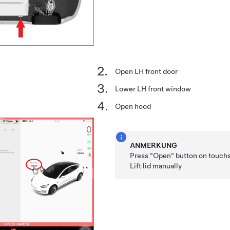
Open LH front door
Lower LH front window
Open hood
ANMERKUNG
Press "Open" button on touchs
Lift lid manually