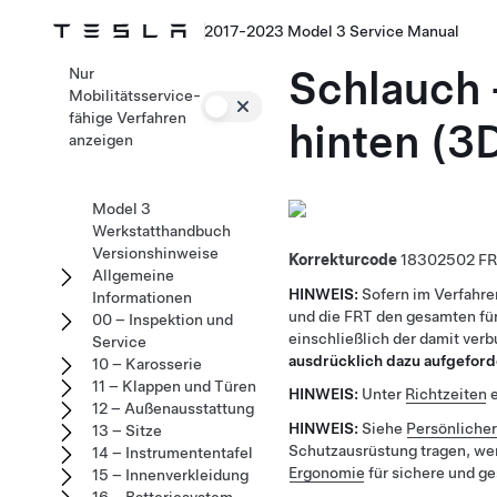
2017-2023 Model 3 Service Manual
Schlauch 
Nur
Mobilitätsservice-
fähige Verfahren
hinten (3
anzeigen
Model 3
Werkstatthandbuch
Versionshinweise
Korrekturcode
18302502
Allgemeine
HINWEIS:
Sofern im Verfahre
Informationen
und die FRT den gesamten für
00 – Inspektion und
einschließlich der damit ver
Service
ausdrücklich dazu aufgeford
10 – Karosserie
11 – Klappen und Türen
HINWEIS:
Unter
Richtzeiten
e
12 – Außenausstattung
HINWEIS:
Siehe
Persönliche
13 – Sitze
Schutzausrüstung tragen, we
14 – Instrumententafel
Ergonomie
für sichere und g
15 – Innenverkleidung