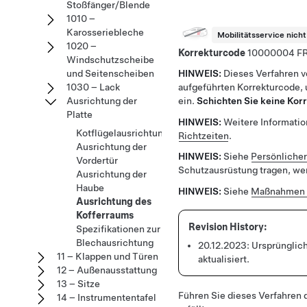
Stoßfänger/Blende
1010 –
Karosseriebleche
Mobilitätsservice nich
1020 –
Korrekturcode
10000004
Windschutzscheibe
und Seitenscheiben
HINWEIS:
Dieses Verfahren 
1030 – Lack
aufgeführten Korrekturcode, 
Ausrichtung der
ein.
Schichten Sie keine Kor
Platte
HINWEIS:
Weitere Information
Kotflügelausrichtung
Richtzeiten
.
Ausrichtung der
HINWEIS:
Siehe
Persönliche
Vordertür
Schutzausrüstung tragen, wen
Ausrichtung der
Haube
HINWEIS:
Siehe
Maßnahmen 
Ausrichtung des
Kofferraums
Spezifikationen zur
Blechausrichtung
20.12.2023:
Ursprünglich
11 – Klappen und Türen
aktualisiert.
12 – Außenausstattung
13 – Sitze
Führen Sie dieses Verfahren d
14 – Instrumententafel