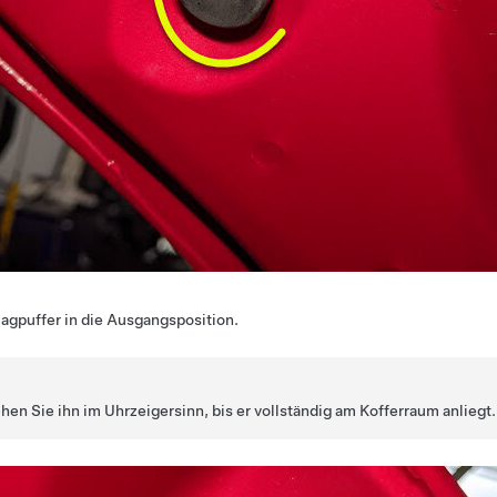
agpuffer in die Ausgangsposition.
hen Sie ihn im Uhrzeigersinn, bis er vollständig am Kofferraum anliegt.