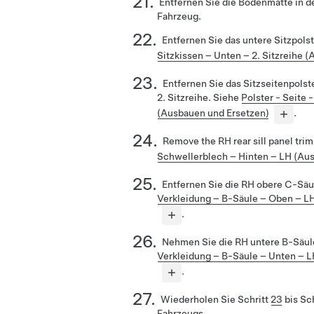
Entfernen Sie die Bodenmatte in de
Fahrzeug.
Entfernen Sie das untere Sitzpolst
Sitzkissen – Unten – 2. Sitzreihe 
Entfernen Sie das Sitzseitenpolst
2. Sitzreihe. Siehe
Polster - Seite -
(Ausbauen und Ersetzen)
.
Remove the RH rear sill panel tri
Schwellerblech – Hinten – LH (Au
Entfernen Sie die RH obere C-Säu
Verkleidung – B-Säule – Oben – L
.
Nehmen Sie die RH untere B-Säul
Verkleidung – B-Säule – Unten – 
.
Wiederholen Sie Schritt
23
bis Sc
Fahrzeugs.