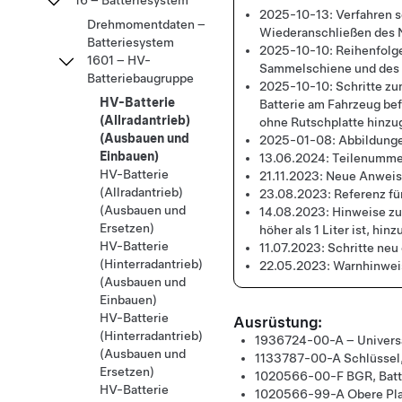
16 – Batteriesystem
2025-10-13:
Verfahren s
Drehmomentdaten –
Wiederanschließen des 
Batteriesystem
2025-10-10:
Reihenfolge
1601 – HV-
Sammelschiene und des S
Batteriebaugruppe
2025-10-10:
Schritte zu
HV-Batterie
Batterie am Fahrzeug befe
(Allradantrieb)
ohne Rutschplatte hinzu
(Ausbauen und
2025-01-08:
Abbildunge
Einbauen)
13.06.2024:
Teilenummer
HV-Batterie
21.11.2023:
Neue Anweisu
(Allradantrieb)
23.08.2023:
Referenz fü
(Ausbauen und
14.08.2023:
Hinweise zu
Ersetzen)
höher als 1 Liter ist, hin
HV-Batterie
11.07.2023:
Schritte neu
(Hinterradantrieb)
22.05.2023:
Warnhinweis
(Ausbauen und
Einbauen)
HV-Batterie
Ausrüstung:
(Hinterradantrieb)
1936724-00-A – Univers
(Ausbauen und
1133787-00-A
Schlüssel
Ersetzen)
1020566-00-F
BGR, Batt
HV-Batterie
1020566-99-A
Obere Pla