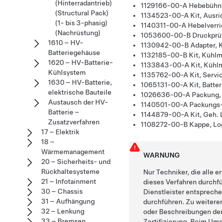
(Hinterradantrieb)
1129166-00-A
Hebebühn
(Structural Pack)
1134523-00-A
Kit, Ausr
(1- bis 3-phasig)
1140311-00-A
Hebelverri
(Nachrüstung)
1053600-00-B
Druckprüf
1610 – HV-
1130942-00-B
Adapter, 
Batteriegehäuse
1132185-00-B
Kit, Kühlm
1620 – HV-Batterie-
1133843-00-A
Kit, Kühl
Kühlsystem
1135762-00-A
Kit, Serv
1630 – HV-Batterie,
1065131-00-A
Kit, Batte
elektrische Bauteile
1026636-00-A
Packung,
Austausch der HV-
1140501-00-A
Packungs-
Batterie –
1144879-00-A
Kit, Geh.
Zusatzverfahren
1108272-00-B
Kappe, Lo
17 – Elektrik
18 –
Wärmemanagement
WARNUNG
20 – Sicherheits- und
Rückhaltesysteme
Nur Techniker, die alle e
21 – Infotainment
dieses Verfahren durchfü
30 – Chassis
Dienstleister entsprech
31 – Aufhängung
durchführen. Zu weitere
32 – Lenkung
oder Beschreibungen der
33 – Bremsen
Zertifizierung
. Beim Umg