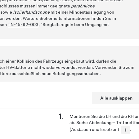
schlusses müssen immer geeignete
persönliche
sowie
Isolierhandschuhe
mit einer Mindestauslegung von
en werden. Weitere Sicherheitsinformationen finden Sie in
isen
TN-15-92-003
,
Sorgfaltsregeln beim Umgang mit
h einer Kollision des Fahrzeugs eingebaut wird, dürfen die
der HV-Batterie nicht wiederverwendet werden. Verwenden Sie zum
terie ausschließlich neue Befestigungsschrauben.
Alle ausklappen
Montieren Sie die LH und die RH 
ab. Siehe
Abdeckung – Trittbrettfo
(Ausbauen und Ersetzen)
.