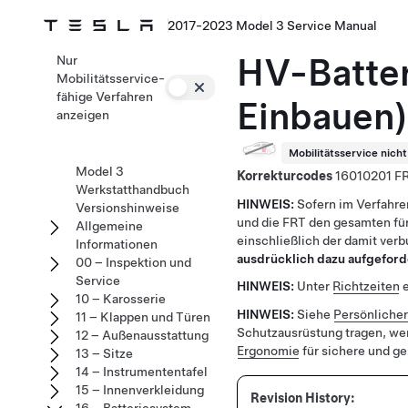
2017-2023 Model 3 Service Manual
HV-Batter
Nur
Mobilitätsservice-
fähige Verfahren
Einbauen)
anzeigen
Mobilitätsservice nich
Model 3
Korrekturcodes
16010201
Werkstatthandbuch
HINWEIS:
Sofern im Verfahre
Versionshinweise
und die FRT den gesamten für
Allgemeine
einschließlich der damit ver
Informationen
ausdrücklich dazu aufgeford
00 – Inspektion und
Service
HINWEIS:
Unter
Richtzeiten
e
10 – Karosserie
HINWEIS:
Siehe
Persönliche
11 – Klappen und Türen
Schutzausrüstung tragen, we
12 – Außenausstattung
Ergonomie
für sichere und g
13 – Sitze
14 – Instrumententafel
15 – Innenverkleidung