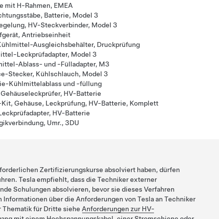
e mit H-Rahmen, EMEA
ichtungsstäbe, Batterie, Model 3
egelung, HV-Steckverbinder, Model 3
gerät, Antriebseinheit
Kühlmittel-Ausgleichsbehälter, Druckprüfung
ittel-Leckprüfadapter, Model 3
mittel-Ablass- und -Fülladapter, M3
ice-Stecker, Kühlschlauch, Model 3
rie-Kühlmittelablass und -füllung
 Gehäuseleckprüfer, HV-Batterie
Kit, Gehäuse, Leckprüfung, HV-Batterie, Komplett
 Leckprüfadapter, HV-Batterie
gikverbindung, Umr., 3DU
rforderlichen Zertifizierungskurse absolviert haben, dürfen
hren. Tesla empfiehlt, dass die Techniker externer
ende Schulungen absolvieren, bevor sie dieses Verfahren
n Informationen über die Anforderungen von Tesla an Techniker
 Thematik für Dritte siehe
Anforderungen zur HV-
ang mit einem Hochspannungskabel, einer Stromschiene oder