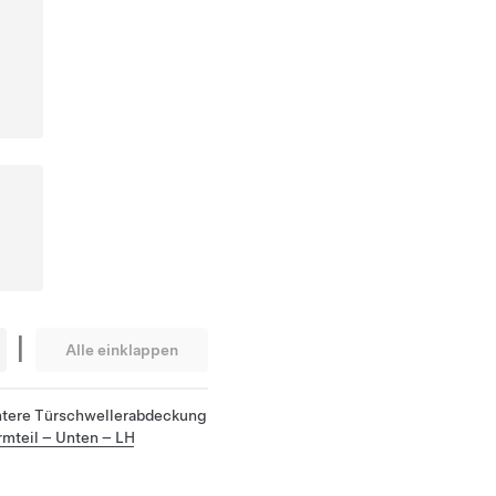
|
Alle einklappen
untere Türschwellerabdeckung
rmteil – Unten – LH