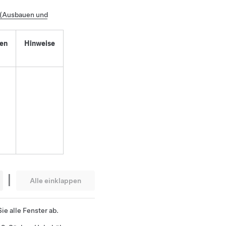
e (Ausbauen und
en
Hinweise
|
Alle einklappen
ie alle Fenster ab.