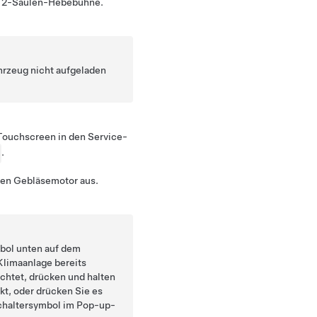
er 2-Säulen-Hebebühne.
ahrzeug nicht aufgeladen
Touchscreen in den Service-
.
den Gebläsemotor aus.
bol unten auf dem
e Klimaanlage bereits
uchtet, drücken und halten
kt, oder drücken Sie es
Schaltersymbol im Pop-up-