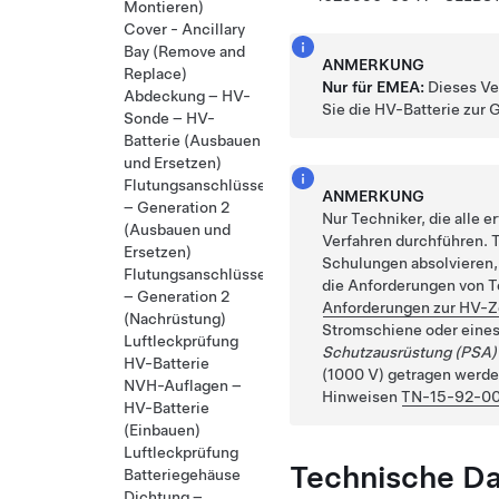
Montieren)
Cover - Ancillary
Bay (Remove and
ANMERKUNG
Replace)
Nur für EMEA:
Dieses Ve
Abdeckung – HV-
Sie die HV-Batterie zur
Sonde – HV-
Batterie (Ausbauen
und Ersetzen)
Flutungsanschlüsse
ANMERKUNG
– Generation 2
Nur Techniker, die alle e
(Ausbauen und
Verfahren durchführen. T
Ersetzen)
Schulungen absolvieren, 
Flutungsanschlüsse
die Anforderungen von Te
– Generation 2
Anforderungen zur HV-Ze
(Nachrüstung)
Stromschiene oder ein
Luftleckprüfung
Schutzausrüstung (PSA)
HV-Batterie
(1000 V) getragen werde
NVH-Auflagen –
Hinweisen
TN-15-92-0
HV-Batterie
(Einbauen)
Luftleckprüfung
Technische D
Batteriegehäuse
Dichtung –