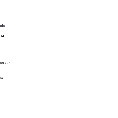
ode
cht
n zur
um