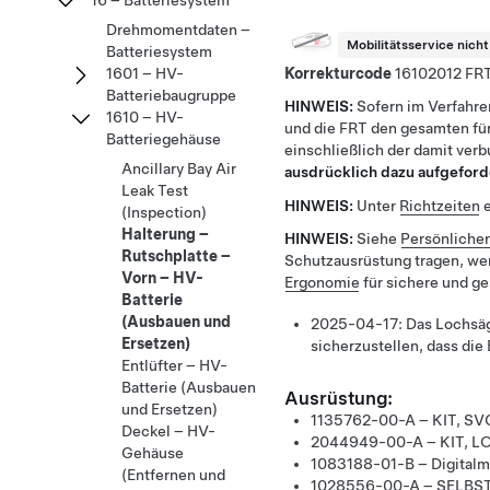
16 – Batteriesystem
Drehmomentdaten –
Mobilitätsservice nich
Batteriesystem
Korrekturcode
16102012
1601 – HV-
Batteriebaugruppe
HINWEIS:
Sofern im Verfahre
1610 – HV-
und die FRT den gesamten für
Batteriegehäuse
einschließlich der damit ver
Ancillary Bay Air
ausdrücklich dazu aufgeford
Leak Test
HINWEIS:
Unter
Richtzeiten
e
(Inspection)
Halterung –
HINWEIS:
Siehe
Persönliche
Rutschplatte –
Schutzausrüstung tragen, we
Vorn – HV-
Ergonomie
für sichere und g
Batterie
(Ausbauen und
2025-04-17:
Das Lochsä
Ersetzen)
sicherzustellen, dass die 
Entlüfter – HV-
Batterie (Ausbauen
Ausrüstung:
und Ersetzen)
1135762-00-A – KIT, 
Deckel – HV-
2044949-00-A – KIT,
Gehäuse
1083188-01-B – Digitalm
(Entfernen und
1028556-00-A – SELBS