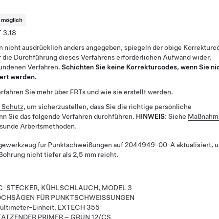
t möglich
3.18
n nicht ausdrücklich anders angegeben, spiegeln der obige Korrekturc
 die Durchführung dieses Verfahrens erforderlichen Aufwand wider,
bundenen Verfahren.
Schichten Sie keine Korrekturcodes, wenn Sie ni
ert werden.
rfahren Sie mehr über FRTs und wie sie erstellt werden.
r Schutz
, um sicherzustellen, dass Sie die richtige persönliche
nn Sie das folgende Verfahren durchführen.
HINWEIS:
Siehe
Maßnahme
esunde Arbeitsmethoden.
gewerkzeug für Punktschweißungen auf 2044949-00-A aktualisiert, 
Bohrung nicht tiefer als 2,5 mm reicht.
SVC-STECKER, KÜHLSCHLAUCH, MODEL 3
 LOCHSÄGEN FÜR PUNKTSCHWEISSUNGEN
ultimeter-Einheit, EXTECH 355
TÄTZENDER PRIMER – GRÜN 12/CS