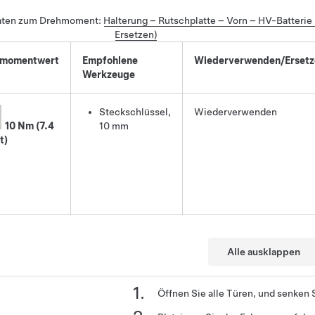
aten zum Drehmoment
:
Halterung – Rutschplatte – Vorn – HV-Batteri
Ersetzen)
hmomentwert
Empfohlene
Wiederverwenden/Ersetz
Werkzeuge
Steckschlüssel,
Wiederverwenden
10 Nm (7.4
10 mm
t)
Alle ausklappen
Öffnen Sie alle Türen, und senken S