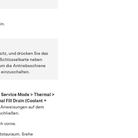
in.
sitz, und drücken Sie das
 Schlüsselkarte neben
 um die Antriebsschiene
 einzuschalten.
n
Service Mode
>
Thermal
>
al Fill Drain (Coolant +
ie Anweisungen auf dem
schließen.
h vorne.
ntstauraum. Siehe