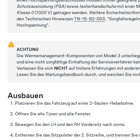
Schutzausrüstung (PSA)
sowie
Isolierhandschuhe
mit einer 
Klasse 0
(1000 V) getragen werden. Weitere Sicherheitsinform
den Technischen Hinweisen
TN-15-92-003
,
Sorgfaltsregel
Hochspannung
.
ACHTUNG
Die Wärmemanagement-Komponenten von Model
3
unterlieg
und eine nicht sorgfältige Einhaltung der Serviceverfahren ka
Verlassen Sie sich
NICHT
auf frühere Erfahrungen mit ande
Lesen Sie das Wartungshandbuch durch, und weichen Sie nic
Ausbauen
Platzieren Sie das Fahrzeug auf einer 2-Säulen-Hebebühne.
Öffnen Sie alle Türen und alle Fenster.
Bewegen Sie den LH und den RH Vordersitz nach vorne.
Entfernen Sie das Sitzpolster der 2. Sitzreihe, und trennen Si