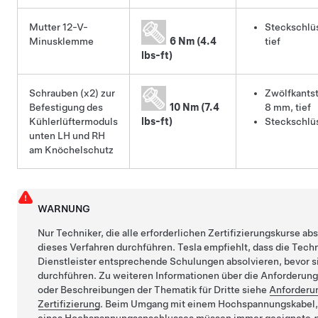
Mutter 12-V-
Steckschlü
Minusklemme
6 Nm (4.4
tief
lbs-ft)
Schrauben (x2) zur
Zwölfkants
Befestigung des
10 Nm (7.4
8 mm, tief
Kühlerlüftermoduls
lbs-ft)
Steckschlü
unten LH und RH
am Knöchelschutz
WARNUNG
Nur Techniker, die alle erforderlichen Zertifizierungskurse ab
dieses Verfahren durchführen. Tesla empfiehlt, dass die Tech
Dienstleister entsprechende Schulungen absolvieren, bevor s
durchführen. Zu weiteren Informationen über die Anforderung
oder Beschreibungen der Thematik für Dritte siehe
Anforderu
Zertifizierung
. Beim Umgang mit einem Hochspannungskabel,
eines Hochspannungsanschlusses müssen immer geeignete