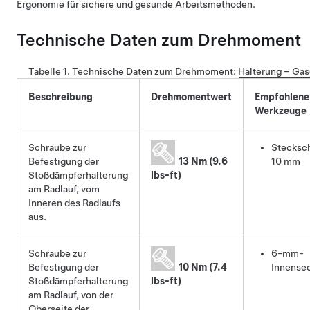
Ergonomie
für sichere und gesunde Arbeitsmethoden.
Technische Daten zum Drehmoment
Tabelle 1.
Technische Daten zum Drehmoment
:
Halterung – Gas
Beschreibung
Drehmomentwert
Empfohlene
Werkzeuge
Schraube zur
Stecksch
Befestigung der
13 Nm (9.6
10 mm
Stoßdämpferhalterung
lbs-ft)
am Radlauf, vom
Inneren des Radlaufs
aus.
Schraube zur
6-mm-
Befestigung der
10 Nm (7.4
Innense
Stoßdämpferhalterung
lbs-ft)
am Radlauf, von der
Oberseite der