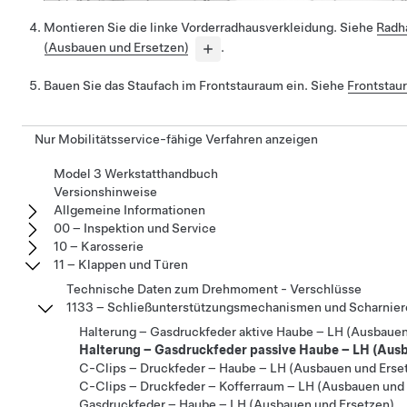
Montieren Sie die linke Vorderradhausverkleidung. Siehe
Radh
(Ausbauen und Ersetzen)
.
Bauen Sie das Staufach im Frontstauraum ein. Siehe
Frontstau
Nur Mobilitätsservice-fähige Verfahren anzeigen
Model 3 Werkstatthandbuch
Versionshinweise
Allgemeine Informationen
00 – Inspektion und Service
10 – Karosserie
11 – Klappen und Türen
Technische Daten zum Drehmoment - Verschlüsse
1133 – Schließunterstützungsmechanismen und Scharnier
Halterung – Gasdruckfeder aktive Haube – LH (Ausbauen
Halterung – Gasdruckfeder passive Haube – LH (Ausb
C-Clips – Druckfeder – Haube – LH (Ausbauen und Erse
C-Clips – Druckfeder – Kofferraum – LH (Ausbauen und 
Gasdruckfeder – Haube – LH (Ausbauen und Ersetzen)