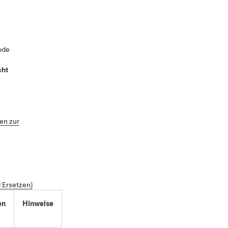
ode
cht
n zur
 Ersetzen)
en
Hinweise