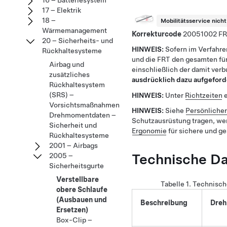
16 – Batteriesystem
17 – Elektrik
18 –
Mobilitätsservice nich
Wärmemanagement
Korrekturcode
20051002
20 – Sicherheits- und
HINWEIS:
Sofern im Verfahre
Rückhaltesysteme
und die FRT den gesamten für
Airbag und
einschließlich der damit ver
zusätzliches
ausdrücklich dazu aufgeford
Rückhaltesystem
(SRS) –
HINWEIS:
Unter
Richtzeiten
e
Vorsichtsmaßnahmen
HINWEIS:
Siehe
Persönliche
Drehmomentdaten –
Schutzausrüstung tragen, we
Sicherheit und
Ergonomie
für sichere und g
Rückhaltesysteme
2001 – Airbags
Technische D
2005 –
Sicherheitsgurte
Verstellbare
Tabelle 1.
Technisch
obere Schlaufe
(Ausbauen und
Beschreibung
Dre
Ersetzen)
Box-Clip –