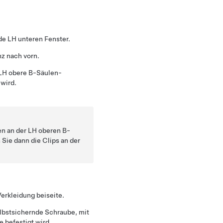
de LH unteren Fenster.
z nach vorn.
 LH obere B-Säulen-
 wird.
en an der LH oberen B-
Sie dann die Clips an der
erkleidung beiseite.
elbstsichernde Schraube, mit
e befestigt wird.