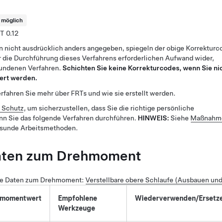
t möglich
0.12
n nicht ausdrücklich anders angegeben, spiegeln der obige Korrekturc
 die Durchführung dieses Verfahrens erforderlichen Aufwand wider,
bundenen Verfahren.
Schichten Sie keine Korrekturcodes, wenn Sie ni
ert werden.
rfahren Sie mehr über FRTs und wie sie erstellt werden.
r Schutz
, um sicherzustellen, dass Sie die richtige persönliche
nn Sie das folgende Verfahren durchführen.
HINWEIS:
Siehe
Maßnahme
esunde Arbeitsmethoden.
aten zum Drehmoment
e Daten zum Drehmoment
:
Verstellbare obere Schlaufe (Ausbauen und
hmomentwert
Empfohlene
Wiederverwenden/Ersetz
Werkzeuge