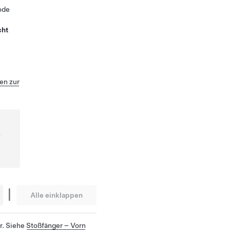
ode
cht
n zur
n
e
|
Alle einklappen
r. Siehe
Stoßfänger – Vorn