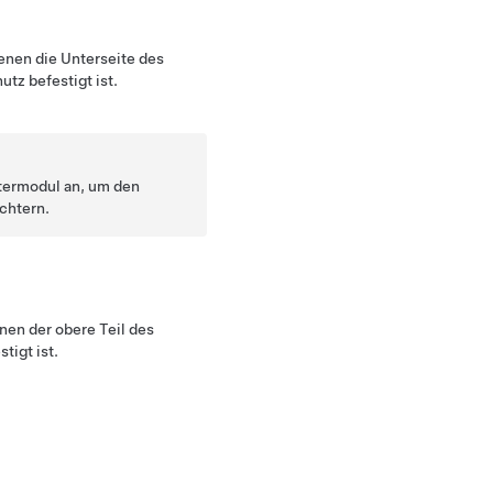
enen die Unterseite des
tz befestigt ist.
termodul an, um den
chtern.
nen der obere Teil des
tigt ist.