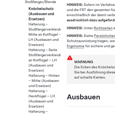
Stoßfänger/Blende
HINWEIS:
Sofern im Verfahre
Knöchelschutz
und die FRT den gesamten für
(Ausbauen und
einschließlich der damit ver
Ersetzen)
ausdrücklich dazu aufgeford
Halterung –
HINWEIS:
Unter
Richtzeiten
e
Stoßfängerverkleidung
Mitte an Kotflügel –
HINWEIS:
Siehe
Persönliche
LH (Ausbauen und
Schutzausrüstung tragen, we
Ersetzen)
Ergonomie
für sichere und g
Halterung – Seite
Stoßfängerverkleidung
an Kotflügel – LH
WARNUNG
(Ausbauen und
Die Ecken des Knöchelsc
Ersetzen)
Sie bei Ausführung dies
Halterung – Hinten
auf scharfe Kanten.
– Mitte (Ausbauen
und Ersetzen)
Halterung –
Ausbauen
Heckflügel – LH
(Ausbauen und
Ersetzen)
Halterung –