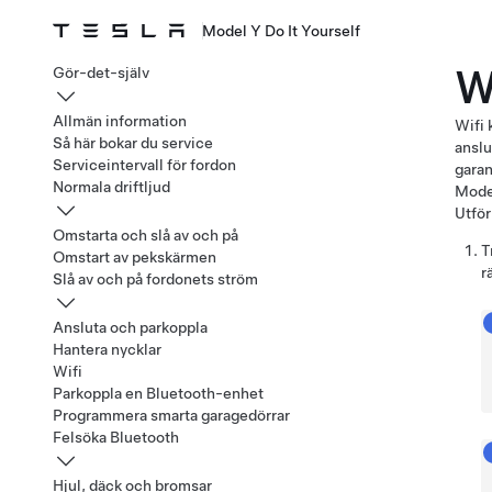
Model Y Do It Yourself
W
Gör-det-själv
Allmän information
Wifi 
Så här bokar du service
anslu
Serviceintervall för fordon
garan
Normala driftljud
Mode
Utför
Omstarta och slå av och på
T
Omstart av pekskärmen
r
Slå av och på fordonets ström
Ansluta och parkoppla
Hantera nycklar
Wifi
Parkoppla en Bluetooth-enhet
Programmera smarta garagedörrar
Felsöka Bluetooth
Hjul, däck och bromsar