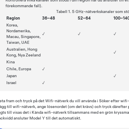
Kontrollera vilka kanaler som stöds i din region när du ansluter till e
förekommande fall).
Tabell 1.
5 GHz-nätverkskanaler som st
Region
36–48
52–64
100–14
Korea,
Nordamerika,
✓
✓
✓
Macau, Singapore,
Taiwan, UAE
Australien, Hong
✓
Kong, Nya Zeeland
Kina
Chile, Europa
✓
Japan
✓
Israel
✓
eta fram och tryck på det Wifi-nätverk du vill använda i
Söker efter wifi
ägg till wifi-nätverk
, ange lösenordet (om det krävs) och tryck därefter
agts till visas det i
Kända wifi-nätverk
tillsammans med en grön kryssmar
äckvidd ansluter
Model Y
till det automatiskt.