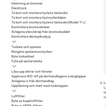
Inkörning av bromsar
Däcktryck
Ta bort och montera hjulens täcksidor
Ta bort och montera hjulmutterkåpor
Ta bort och montera hjulens täcksidor(Model Y L)
Kontrollera bromsvätskan
Avlägsna sten/skräp från bromsskyddet
Kontrollera däckspårsdjup
Torkare och spolare
Rengöra spolarmunstycken
Byta torkarblad
Fylla på spolarvätska
Låsa upp dörrar och fönster
Applicera WD-40 på dörrhandtagens svängtappar
Avlägsna is från dörrhandtag
L
Upplåsning och start med mobilappen
L
l
Luftfilter
r
Byte av kupéluftfilter
Byte av HEPA-filtren