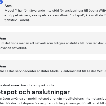
Anm
Model Y
har för närvarande inte stöd för anslutningar till öppna Wifi-
ett öppet nätverk, exempelvis via en allmän ”hotspot”, krävs att du 
tjänstevillkoren).
Anm
Om det finns mer än ett nätverk som tidigare anslutits till inom räckhåll
använda nätverket.
Anm
Vid Teslas servicecenter ansluter
Model Y
automatiskt till Teslas Wifi-
ordnat ämne:
Ansluta och parkoppla
tspot och anslutningar
n även använda en mobil hotspot eller din mobiltelefons internetanslu
håll för din mobiloperatörs avgifter och begränsningar) för åtkomst till i