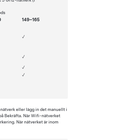
tt 5 GHz-nätverk (i
öds
0
149–165
✓
✓
✓
✓
-nätverk
eller lägg in det manuellt i
 på
Bekräfta
. När Wifi-nätverket
kering. När nätverket är inom