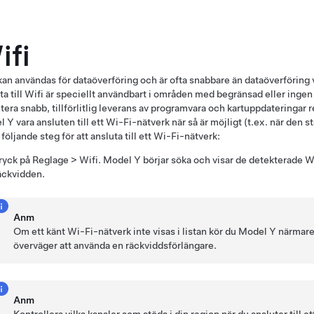
ifi
kan användas för dataöverföring och är ofta snabbare än dataöverföring 
ta till Wifi är speciellt användbart i områden med begränsad eller ingen 
tera snabb, tillförlitlig leverans av programvara och kartuppdateringar
l Y
vara ansluten till ett Wi-Fi-nätverk när så är möjligt (t.ex. när den 
 följande steg för att ansluta till ett Wi-Fi-nätverk:
ryck på
Reglage
>
Wifi
.
Model Y
börjar söka och visar de detekterade 
äckvidden.
Anm
Om ett känt Wi-Fi-nätverk inte visas i listan kör du
Model Y
närmare
överväger att använda en räckviddsförlängare.
Anm