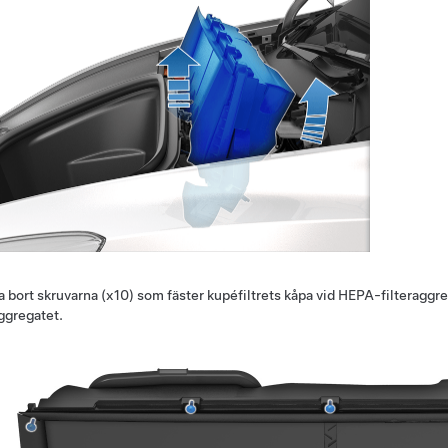
a bort skruvarna (x10) som fäster kupéfiltrets kåpa vid HEPA-filteragg
ggregatet.