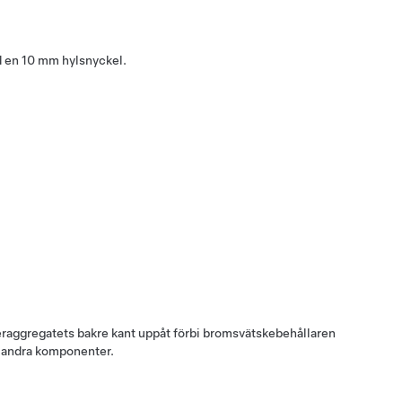
d en 10 mm hylsnyckel.
lteraggregatets bakre kant uppåt förbi bromsvätskebehållaren
dar andra komponenter.