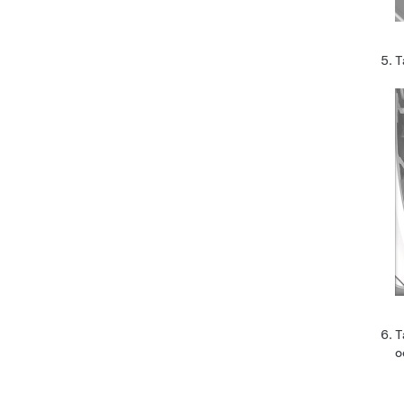
T
T
o