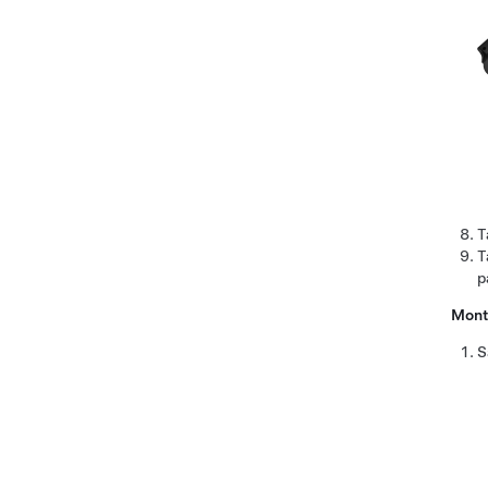
T
T
p
Mont
S