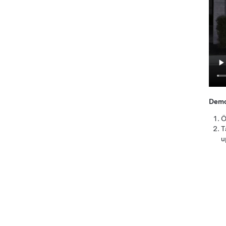
Demo
Ö
T
u