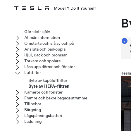
Model Y Do It Yourself
B
Gör-det-själv
Allmän information
Omstarta och slå av och på
Ansluta och parkoppla
Hjul, däck och bromsar
Torkare och spolare
Låsa upp dörrar och fönster
Luftfilter
Tesla
Byte av kupéluftfilter
Byte av HEPA-filtren
Kameror och fönster
Främre och bakre bagageutrymme
Tillbehör
Bärgning
Lågspänningsbatteri
Laddning