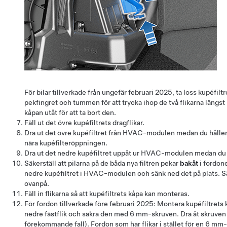
För bilar tillverkade från ungefär februari 2025, ta loss kupéfil
pekfingret och tummen för att trycka ihop de två flikarna längst
kåpan utåt för att ta bort den.
Fäll ut det övre kupéfiltrets dragflikar.
Dra ut det övre kupéfiltret från HVAC-modulen medan du håller 
nära kupéfilteröppningen.
Dra ut det nedre kupéfiltret uppåt ur HVAC-modulen medan du hå
Säkerställ att pilarna på de båda nya filtren pekar
bakåt
i fordone
nedre kupéfiltret i HVAC-modulen och sänk ned det på plats. Sä
ovanpå.
Fäll in flikarna så att kupéfiltrets kåpa kan monteras.
För fordon tillverkade före februari 2025: Montera kupéfiltrets
nedre fästflik och säkra den med 6 mm-skruven. Dra åt skruven
förekommande fall). Fordon som har flikar i stället för en 6 mm