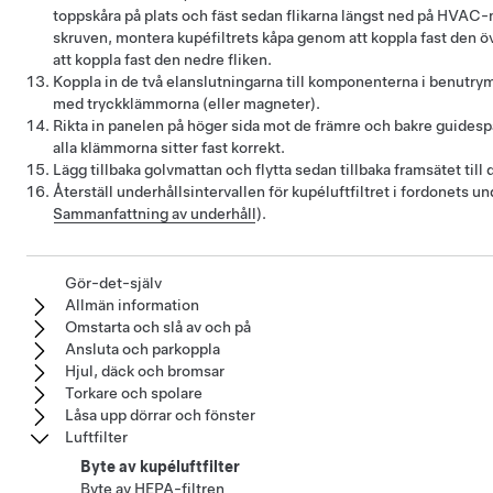
toppskåra på plats och fäst sedan flikarna längst ned på HVAC
skruven, montera kupéfiltrets kåpa genom att koppla fast den öv
att koppla fast den nedre fliken.
Koppla in de två elanslutningarna till komponenterna i benutr
med tryckklämmorna (eller magneter).
Rikta in panelen på höger sida mot de främre och bakre guidespå
alla klämmorna sitter fast korrekt.
Lägg tillbaka golvmattan och flytta sedan tillbaka framsätet till
Återställ underhållsintervallen för kupéluftfiltret i fordonets u
Sammanfattning av underhåll
).
Gör-det-själv
Allmän information
Omstarta och slå av och på
Ansluta och parkoppla
Hjul, däck och bromsar
Torkare och spolare
Låsa upp dörrar och fönster
Luftfilter
Byte av kupéluftfilter
Byte av HEPA-filtren