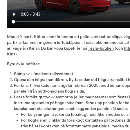
Model Y har luftfilter som förhindrar att pollen, industriutsläpp, 
partiklar kommer in genom luftutsläppen. Tesla rekommenderar att d
år (varje år i Kina). Du kan köpa kupéfilter på
Tesla-butiken
(och
htt
Kina)
.
Byte av kupéfilter:
Stäng av klimatkontrollsystemet.
Öppna den högra framdörren, flytta sedan det högra framsätet h
För bilar tillverkade från ungefär februari 2025: med början uppi
panelen från mittkonsolens högra sida.
Lossa försiktigt tryckklämmorna (eller magneterna) som fäster
instrumentpanelen på höger sida fram. Stöd upp panelen för b
kopplar bort elanslutningarna och lägg sedan panelen åt sidan.
För belysningen trycker du försiktigt ned fliken medan du s
För högtalaren vinklar du försiktigt kontakten på fordonssidan
från hålet i kontakten på fotutrymmets panelsida, medan du