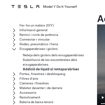
Model Y Do It Yourself
A
Fer-ho un mateix (DIY)
Informació general
Reinici i cicle de potència
Connectar i vincular
Rodes, pneumàtics i frens
Eixugaparabrises i giclers
Neteja dels giclers dels eixugaparabrises
Substitució de les escombretes dels
eixugaparabrises
Addició de líquid al rentaparabrises
Portes, finestres i desbloqueig
Filtres d'aire
Càmeres i finestres
Maleter davanter i de darrere
Accessoris
Remolcament
Bateria de baixa tensió