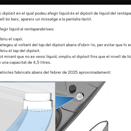
c dipòsit en el qual podeu afegir líquid és el dipòsit de líquid del rentap
vell és baix, apareix un missatge
a la pantalla tàctil
.
fegir líquid al rentaparabrises:
briu el capó.
etegeu al voltant del tap del dipòsit abans d’obrir-lo, per evitar que hi en
briu el tap del dipòsit.
ot mirant que no es vessi líquid, ompliu el dipòsit fins que el nivell de lí
é una capacitat de
4,5
litres.
ehicles fabricats abans del febrer de 2025 aproximadament: