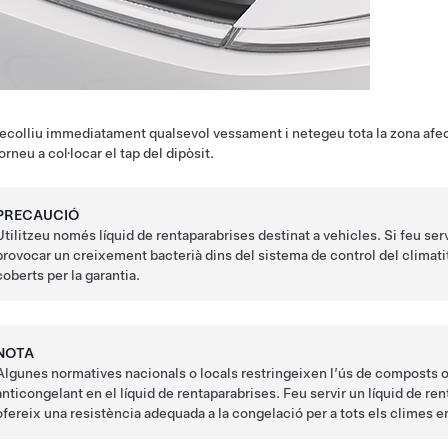
ecolliu immediatament qualsevol vessament i netegeu tota la zona afe
orneu a col·locar el tap del dipòsit.
PRECAUCIÓ
Utilitzeu només líquid de rentaparabrises destinat a vehicles. Si feu ser
provocar un creixement bacterià dins del sistema de control del climati
coberts per la garantia.
NOTA
Algunes normatives nacionals o locals restringeixen l’ús de composts o
anticongelant en el líquid de rentaparabrises. Feu servir un líquid de 
ofereix una resistència adequada a la congelació per a tots els climes e