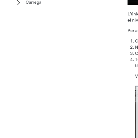
Càrrega
L’úni
el ni
Per a
O
N
O
T
t
V