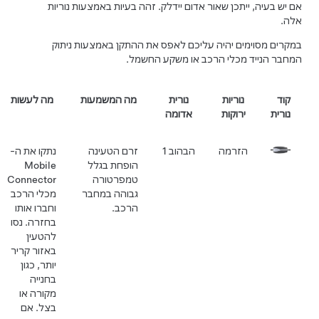
ם יש בעיה, ייתכן שאור אדום יידלק. זהה בעיות באמצעות נוריות
לה.
מקרים מסוימים יהיה עליכם לאפס את ההתקן באמצעות ניתוק
מחבר הנייד מכלי הרכב או משקע החשמל.
קוד
נוריות
נורית
מה המשמעות
מה לעשות
נורית
ירוקות
אדומה
הזרמה
הבהוב 1
זרם הטעינה
נתקו את ה-
הופחת בגלל
Mobile
טמפרטורה
Connector
גבוהה במחבר
מכלי הרכב
הרכב.
וחברו אותו
בחזרה. נסו
להטעין
באזור קריר
יותר, כגון
בחנייה
מקורה או
בצל. אם