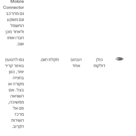
Mobile
Connector
גם מהרכב
וגם משקע
החשמל
ולאחר מכן
חברו אותו
שוב.
כולן
הבהוב
תקלת חום.
נסו להטעין
דולקות
אחד
באזור קריר
יותר, כגון
בחנייה
מקורה או
בצל. אם
השגיאה
ממשיכה,
פנו אל
מרכז
השירות
הקרוב.