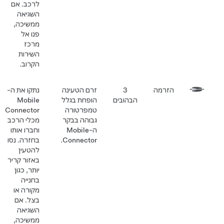
לרכב. אם
השגיאה
ממשיכה,
פנו אל
מרכז
השירות
הקרוב.
הזרמה
3
זרם הטעינה
נתקו את ה-
הבהובים
הופחת בגלל
Mobile
טמפרטורה
Connector
גבוהה בבקר
מכלי הרכב
ה-Mobile
וחברו אותו
Connector.
בחזרה. נסו
להטעין
באזור קריר
יותר, כגון
בחנייה
מקורה או
בצל. אם
השגיאה
ממשיכה,