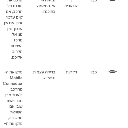
כבוי
7
שגיאה או
עדכנו את
הבהובים
אי-התאמה
תוכנת כלי
בתוכנה.
הרכב, אם
קיים עדכון
זמין. אם אין
עדכון זמין,
פנו אל
מרכז
השירות
הקרוב
אליכם.
כבוי
דלוקות
בדיקה עצמית
נתקו את ה-
נכשלה.
Mobile
Connector
מהרכב
ולאחר מכן
חברו אותו
שוב. אם
השגיאה
ממשיכה,
נתקו את ה-