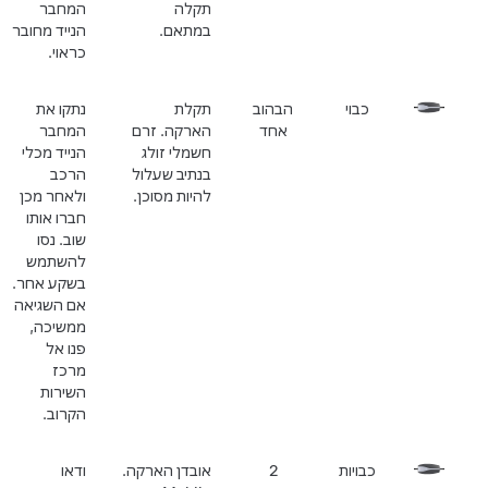
תקלה
המחבר
במתאם.
הנייד מחובר
כראוי.
כבוי
הבהוב
תקלת
נתקו את
אחד
הארקה. זרם
המחבר
חשמלי זולג
הנייד מכלי
בנתיב שעלול
הרכב
להיות מסוכן.
ולאחר מכן
חברו אותו
שוב. נסו
להשתמש
בשקע אחר.
אם השגיאה
ממשיכה,
פנו אל
מרכז
השירות
הקרוב.
כבויות
2
אובדן הארקה.
ודאו