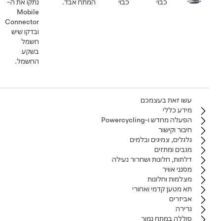
כבוי
כבוי
המתח אבד.
נתקו את ה-
Mobile
Connector
ובדקו שיש
חשמל
בשקע
החשמל.
עשו זאת בעצמכם
מידע כללי
הפעלה מחדש ו-Powercycling
חיבור וקישור
גלגלים, צמיגים ובלמים
מגבים ומתזים
דלתות, חלונות ושחרור נעילה
מסנני אוויר
מצלמות וחלונות
תא מטען קדמי ואחורי
אביזרים
גרירה
סוללה במתח נמוך