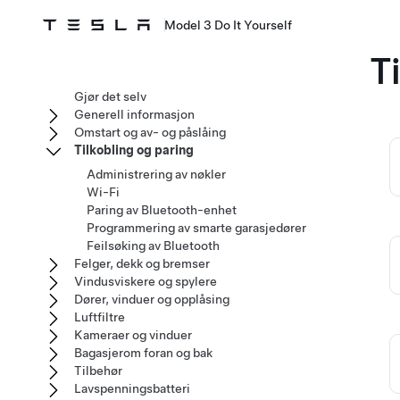
Model 3 Do It Yourself
T
Gjør det selv
Generell informasjon
Omstart og av- og påslåing
Tilkobling og paring
Administrering av nøkler
Wi-Fi
Paring av Bluetooth-enhet
Programmering av smarte garasjedører
Feilsøking av Bluetooth
Felger, dekk og bremser
Vindusviskere og spylere
Dører, vinduer og opplåsing
Luftfiltre
Kameraer og vinduer
Bagasjerom foran og bak
Tilbehør
Lavspenningsbatteri