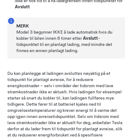
ikke er nok tid til å nå ladegrensen innen tidspunktet for
Avslutt
MERK
Model 3
begynner IKKE å lade automatisk hvis du
kobler til bilen innen 6 timer etter
Avslutt
-
tidspunktet til en planlagt lading, med mindre det
finnes en annen planlagt lading.
Du kan planlegge at ladingen avsluttes nøyaktig på et
tidspunkt for planlagt avreise, for å redusere
energikostnader – selv i områder der tidsrom med lave
strømkostnader ikke er aktuelt. Hvis ladingen for eksempel
starter så snart du kobler til, kan ladingen fullføres mye
tidligere. Dette fører til at batteriet kjøles ned til
omgivelsestemperaturer og krever energi til å varme det
opp igjen innen avreisetidspunktet. Selv om tidsrom med
lave strømkostnader ikke er aktuelt for deg, anbefaler Tesla
derfor at du lader frem til tidspunkt for planlagt avreise, slik
at du reduserer energiforbruket ved å spesifisere