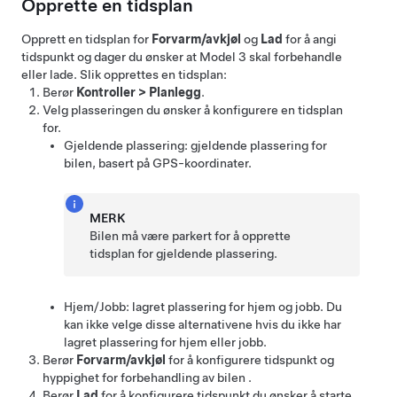
Opprette en tidsplan
Opprett en tidsplan for
Forvarm/avkjøl
og
Lad
for å angi
tidspunkt og dager du ønsker at
Model 3
skal forbehandle
eller lade. Slik opprettes en tidsplan:
Berør
Kontroller
>
Planlegg
.
Velg plasseringen du ønsker å konfigurere en tidsplan
for.
Gjeldende plassering: gjeldende plassering for
bilen, basert på GPS-koordinater.
MERK
Bilen må være parkert for å opprette
tidsplan for gjeldende plassering.
Hjem/Jobb: lagret plassering for hjem og jobb. Du
kan ikke velge disse alternativene hvis du ikke har
lagret plassering for hjem eller jobb.
Berør
Forvarm/avkjøl
for å konfigurere tidspunkt og
hyppighet for forbehandling av bilen .
Berør
Lad
for å konfigurere tidspunkt du ønsker å starte