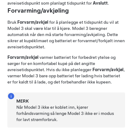
avreisetidspunkt som planlagt tidspunkt for
Avslutt
.
Forvarming/avkjøling
Bruk
Forvarm/avkjøl
for å planlegge et tidspunkt du vil at
Model 3
skal være klar til å kjøre.
Model 3
beregner
automatisk når den må starte forvarming/avkjøling. Dette
sikrer at kupéklimaet og batteriet er forvarmet/forkjølt innen
avreisetidspunktet.
Forvarm/avkjøl
varmer batteriet for forbedret ytelse og
sørger for en komfortabel kupé på det angitte
avreisetidspunktet. Hvis du ikke planlegger
Forvarm/avkjøl
,
varmer
Model 3
bare opp batteriet før lading hvis batteriet
er for kaldt til å lade, og det forbehandler ikke kupeen.
MERK
Når
Model 3
ikke er koblet inn, kjører
forhåndsvarming så lenge
Model 3
ikke er i modus
for lavt strømforbruk.