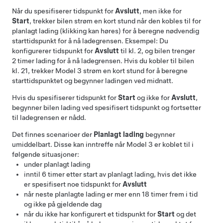
Når du spesifiserer tidspunkt for
Avslutt
, men ikke for
Start
, trekker bilen strøm en kort stund når den kobles til for
planlagt lading (klikking kan høres) for å beregne nødvendig
starttidspunkt for å nå ladegrensen. Eksempel: Du
konfigurerer tidspunkt for
Avslutt
til kl. 2, og bilen trenger
2 timer lading for å nå ladegrensen. Hvis du kobler til bilen
kl. 21, trekker
Model 3
strøm en kort stund for å beregne
starttidspunktet og begynner ladingen ved midnatt.
Hvis du spesifiserer tidspunkt for
Start
og ikke for
Avslutt
,
begynner bilen lading ved spesifisert tidspunkt og fortsetter
til ladegrensen er nådd.
Det finnes scenarioer der
Planlagt lading
begynner
umiddelbart. Disse kan inntreffe når
Model 3
er koblet til i
følgende situasjoner:
under planlagt lading
inntil 6 timer etter start av planlagt lading, hvis det ikke
er spesifisert noe tidspunkt for
Avslutt
når neste planlagte lading er mer enn 18 timer frem i tid
og ikke på gjeldende dag
når du ikke har konfigurert et tidspunkt for
Start
og det