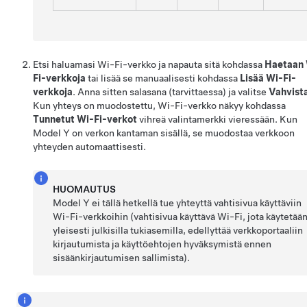
Etsi haluamasi Wi-Fi-verkko ja napauta sitä kohdassa
Haetaan 
Fi-verkkoja
tai lisää se manuaalisesti kohdassa
Lisää Wi-Fi-
verkkoja
. Anna sitten salasana (tarvittaessa) ja valitse
Vahvist
Kun yhteys on muodostettu, Wi-Fi-verkko näkyy kohdassa
Tunnetut Wi-Fi-verkot
vihreä valintamerkki vieressään. Kun
Model Y
on verkon kantaman sisällä, se muodostaa verkkoon
yhteyden automaattisesti.
HUOMAUTUS
Model Y
ei tällä hetkellä tue yhteyttä vahtisivua käyttäviin
Wi-Fi-verkkoihin (vahtisivua käyttävä Wi-Fi, jota käytetää
yleisesti julkisilla tukiasemilla, edellyttää verkkoportaaliin
kirjautumista ja käyttöehtojen hyväksymistä ennen
sisäänkirjautumisen sallimista).