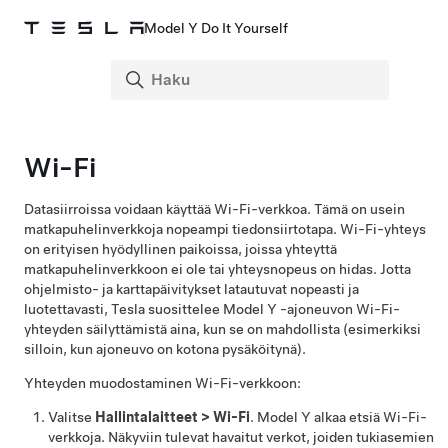
Model Y Do It Yourself
Wi-Fi
Datasiirroissa voidaan käyttää Wi-Fi-verkkoa. Tämä on usein
matkapuhelinverkkoja nopeampi tiedonsiirtotapa. Wi-Fi-yhteys
on erityisen hyödyllinen paikoissa, joissa yhteyttä
matkapuhelinverkkoon ei ole tai yhteysnopeus on hidas. Jotta
ohjelmisto- ja karttapäivitykset latautuvat nopeasti ja
luotettavasti, Tesla suosittelee
Model Y
-ajoneuvon Wi-Fi-
yhteyden säilyttämistä aina, kun se on mahdollista (esimerkiksi
silloin, kun ajoneuvo on kotona pysäköitynä).
Yhteyden muodostaminen Wi-Fi-verkkoon:
Valitse
Hallintalaitteet
>
Wi-Fi
.
Model Y
alkaa etsiä Wi-Fi-
verkkoja. Näkyviin tulevat havaitut verkot, joiden tukiasemien