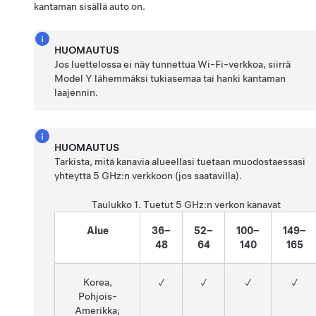
kantaman sisällä auto on.
HUOMAUTUS
Jos luettelossa ei näy tunnettua Wi-Fi-verkkoa, siirrä
Model Y
lähemmäksi tukiasemaa tai hanki kantaman
laajennin.
HUOMAUTUS
Tarkista, mitä kanavia alueellasi tuetaan muodostaessasi
yhteyttä 5 GHz:n verkkoon (jos saatavilla).
Taulukko 1.
Tuetut 5 GHz:n verkon kanavat
Alue
36–
52–
100–
149–
48
64
140
165
Korea,
✓
✓
✓
✓
Pohjois-
Amerikka,