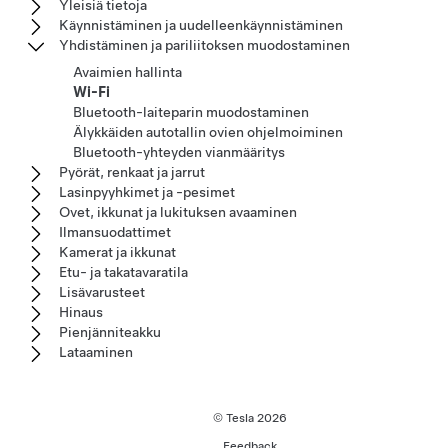
Yleisiä tietoja
Käynnistäminen ja uudelleenkäynnistäminen
Yhdistäminen ja pariliitoksen muodostaminen
Avaimien hallinta
Wi-Fi
Bluetooth-laiteparin muodostaminen
Älykkäiden autotallin ovien ohjelmoiminen
Bluetooth-yhteyden vianmääritys
Pyörät, renkaat ja jarrut
Lasinpyyhkimet ja -pesimet
Ovet, ikkunat ja lukituksen avaaminen
Ilmansuodattimet
Kamerat ja ikkunat
Etu- ja takatavaratila
Lisävarusteet
Hinaus
Pienjänniteakku
Lataaminen
© Tesla
2026
Feedback