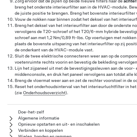
Zorg ervoor dat de pijlen op beide nieuwe filters naar de
achter
breng het onderste interieurfilter aan in de HVAC-module. Bew
de juiste positie te brengen. Breng het bovenste interieurfilte
Vouw de nokken naar binnen zodat het deksel van het interieurf
Breng het deksel van het interieurfilter aan door de onderste n
vervolgens de T20-schroef of het T20/6-mm hybride bevestigi
schroef aan met 1,2 Nm/0,89 ft-lbs. Op voertuigen met nokken 
plaats de bovenste uitsparing van het interieurfilter op zij pos
de onderkant van de HVAC-module vast.
Sluit de twee elektrische connecteren weer aan op de compone
voetenruimte rechts voorin en bevestig de bekleding vervolg
Lijn het zijpaneel uit met de bevestigingssleuven aan de voor- 
middenconsole, en druk het paneel vervolgens aan totdat alle k
Breng de vloermat weer aan en zet de rechter voorstoel in de o
Reset het onderhoudsinterval van het interieurluchtfilter in h
(zie
Onderhoudsoverzicht
).
Doe-het-zelf
Algemene informatie
Opnieuw opstarten en uit- en inschakelen
Verbinden en koppelen
Wielen, banden en remmen